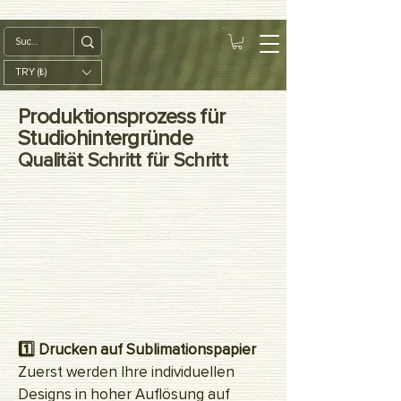
google-site-
verification=diZDfQffI8VBmUt2rHnbkYDIrcztmWKEWt5_Om4tH5U
TRY (₺)
Produktionsprozess für
Studiohintergründe
Qualität Schritt für Schritt
1️⃣ Drucken auf Sublimationspapier
Zuerst werden Ihre individuellen
Designs in hoher Auflösung auf