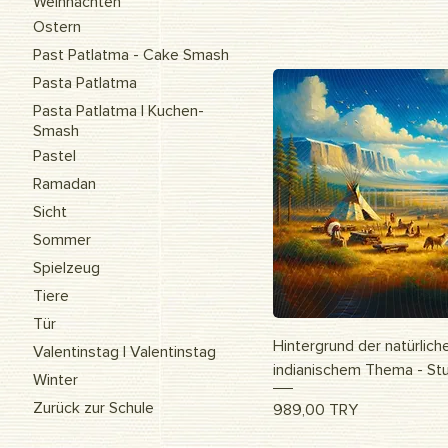
Weihnachten
Ostern
Past Patlatma - Cake Smash
Pasta Patlatma
Pasta Patlatma | Kuchen-
Smash
Pastel
Ramadan
Sicht
Sommer
Spielzeug
Tiere
Tür
Schnella
Hintergrund der natürlich
Valentinstag | Valentinstag
indianischem Thema - St
Winter
Zurück zur Schule
Preis
989,00 TRY