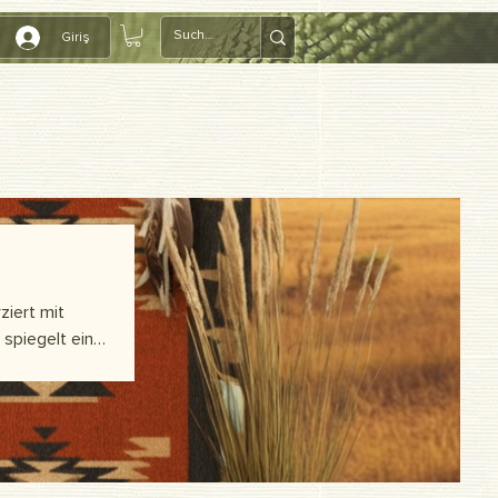
Giriş
ziert mit
 spiegelt eine
Dies spiegelt
r authentische