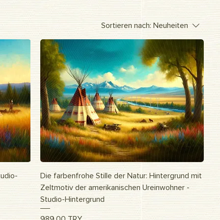
Sortieren nach:
Neuheiten
Schnellansicht
tudio-
Die farbenfrohe Stille der Natur: Hintergrund mit
Zeltmotiv der amerikanischen Ureinwohner -
Studio-Hintergrund
Preis
989,00 TRY