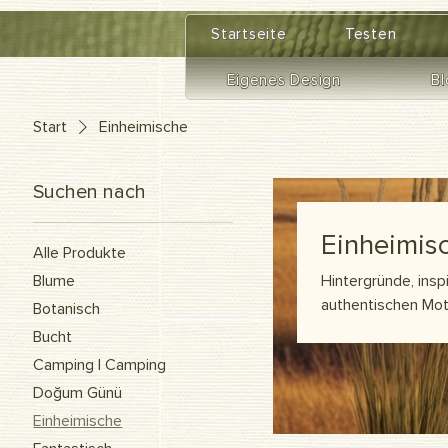
google-site-verification=diZDfQffI8VBmUt2rHnbkYDIrcztmWKEWt5_Om4tH5U
Startseite
Testen
Eigenes Design
Bl
Start
Einheimische
Suchen nach
Einheimis
Alle Produkte
Blume
Hintergründe, insp
authentischen Moti
Botanisch
tiefe Verbundenhei
Bucht
unseren Respekt fü
Camping | Camping
und semantisch r
Doğum Günü
Einheimische