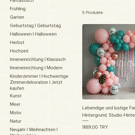
Fantastisch
Frühling
5 Produkte
Garten
Geburtstag | Geburtstag
Halloween | Halloween
Herbst
Hochzeit
Inneneinrichtung | Klassisch
Inneneinrichtung | Modern
Kinderzimmer | Hochwertige
Zimmerdekoration | Jetzt
kaufen
Kunst
Meer
Schnella
Lebendige und lustige Farb
Motiv
Hintergrund, Studio-Hint
Natur
Preis
989,00 TRY
Neujahr | Weihnachten |