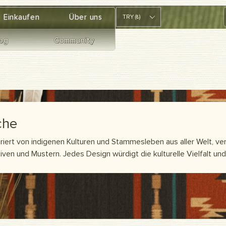
Einkaufen
Über uns
TRY (₺)
og
Community
che
iriert von indigenen Kulturen und Stammesleben aus aller Welt, ver
ven und Mustern. Jedes Design würdigt die kulturelle Vielfalt und
t zu den Traditionen dieser einzigartigen Gemeinschaften wider. 
r das reiche Erbe dieser alten Kulturen wider. Eine ideale Wahl fü
eiche Aufnahmen.