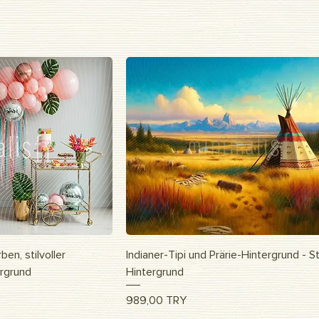
nsicht
Schnellansicht
en, stilvoller
Indianer-Tipi und Prärie-Hintergrund - S
ergrund
Hintergrund
Preis
989,00 TRY