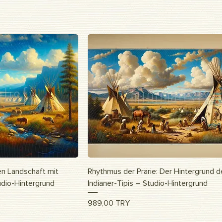
nsicht
Schnellansicht
en Landschaft mit
Rhythmus der Prärie: Der Hintergrund d
udio-Hintergrund
Indianer-Tipis – Studio-Hintergrund
Preis
989,00 TRY