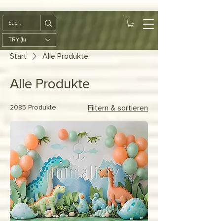
google-site-
verification=diZDfQffI8VBmUt2rHnbkYDIrcztmWKEWt5_Om4tH5U
TRY (₺)
Start
Alle Produkte
Alle Produkte
2085 Produkte
Filtern & sortieren