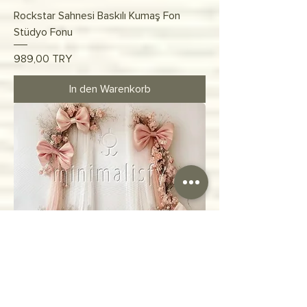
Rockstar Sahnesi Baskılı Kumaş Fon
Stüdyo Fonu
Preis
989,00 TRY
In den Warenkorb
Zarif Pudra Pembe Çiçekli Düğün Arch
Dekorasyonu Stüdyo Fonu