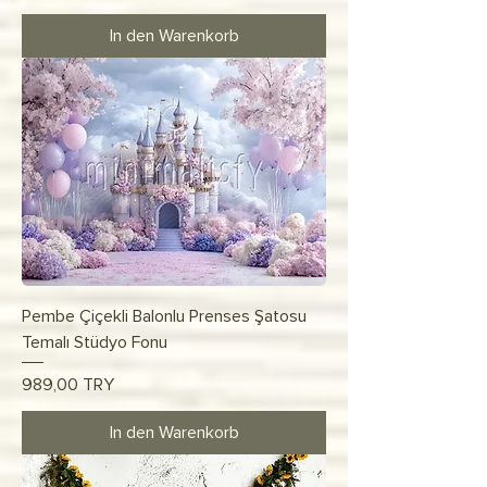
In den Warenkorb
Pembe Çiçekli Balonlu Prenses Şatosu
Temalı Stüdyo Fonu
Preis
989,00 TRY
In den Warenkorb