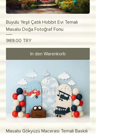
Büyülü Yeşil Çatılı Hobbit Evi Temalı
Masalsı Doğa Fotoğraf Fonu
Preis
989,00 TRY
In den Warenkorb
Masalsı Gökyüzü Macerası Temalı Baskılı