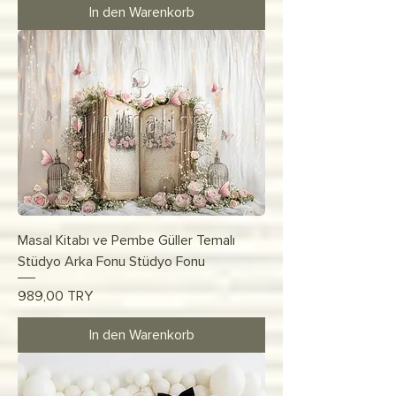
In den Warenkorb
Masal Kitabı ve Pembe Güller Temalı
Stüdyo Arka Fonu Stüdyo Fonu
Preis
989,00 TRY
In den Warenkorb