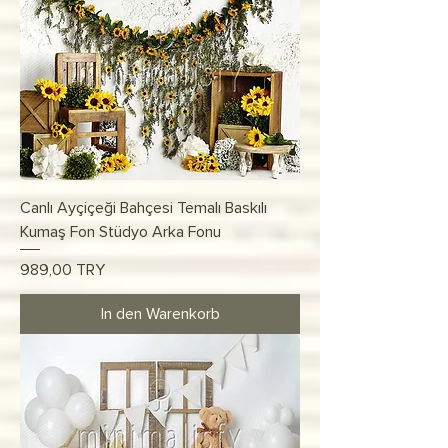
Canlı Ayçiçeği Bahçesi Temalı Baskılı
Kumaş Fon Stüdyo Arka Fonu
Preis
989,00 TRY
In den Warenkorb