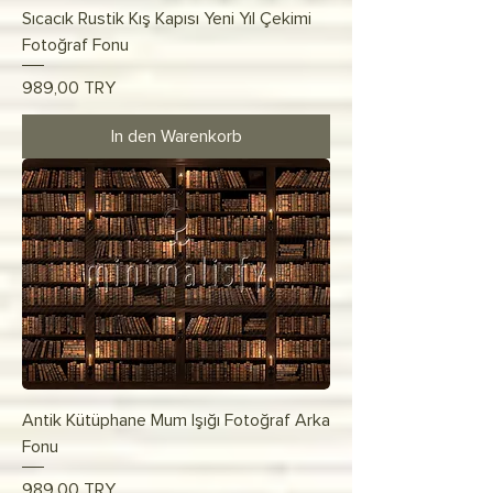
Sıcacık Rustik Kış Kapısı Yeni Yıl Çekimi
Fotoğraf Fonu
Preis
989,00 TRY
In den Warenkorb
Antik Kütüphane Mum Işığı Fotoğraf Arka
Fonu
Preis
989,00 TRY