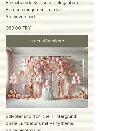
Bezaubernde Kulisse mit elegantem
Blumenarrangement für den
Studioversand
Preis
989,00 TRY
In den Warenkorb
Stilvoller und fröhlicher Hintergrund;
bunte Luftballons mit Partythema,
Studiohintergrund