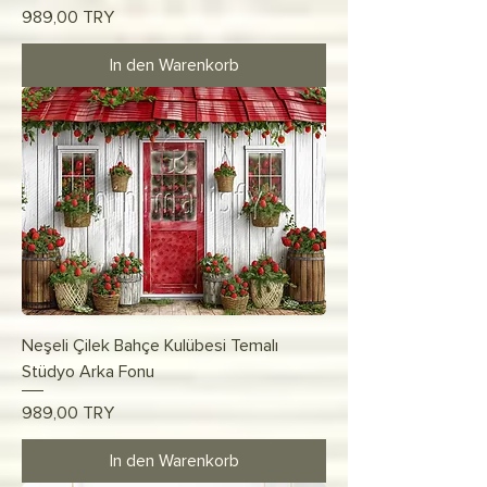
Preis
989,00 TRY
In den Warenkorb
Neşeli Çilek Bahçe Kulübesi Temalı
Stüdyo Arka Fonu
Preis
989,00 TRY
In den Warenkorb