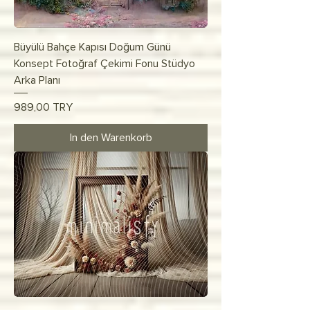
Büyülü Bahçe Kapısı Doğum Günü
Konsept Fotoğraf Çekimi Fonu Stüdyo
Arka Planı
Preis
989,00 TRY
In den Warenkorb