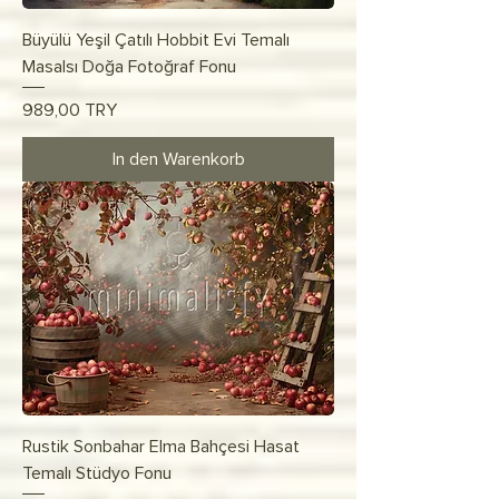
Büyülü Yeşil Çatılı Hobbit Evi Temalı
Masalsı Doğa Fotoğraf Fonu
Preis
989,00 TRY
In den Warenkorb
Rustik Sonbahar Elma Bahçesi Hasat
Temalı Stüdyo Fonu