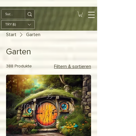
google-site-
verification=diZDfQffI8VBmUt2rHnbkYDIrcztmWKEWt5_Om4tH5U
TRY (₺)
Start
Garten
Garten
388 Produkte
Filtern & sortieren