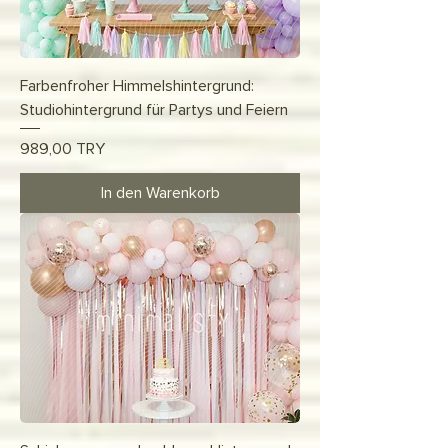
Farbenfroher Himmelshintergrund:
Studiohintergrund für Partys und Feiern
Preis
989,00 TRY
In den Warenkorb