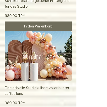
Schicker rosa und goldener Hintergrund
für das Studio
Preis
989,00 TRY
In den Warenkorb
Eine stilvolle Studiokulisse voller bunter
Luftballons
Preis
989,00 TRY