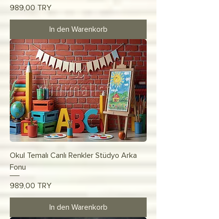
Preis
989,00 TRY
In den Warenkorb
Okul Temalı Canlı Renkler Stüdyo Arka
Fonu
Preis
989,00 TRY
In den Warenkorb