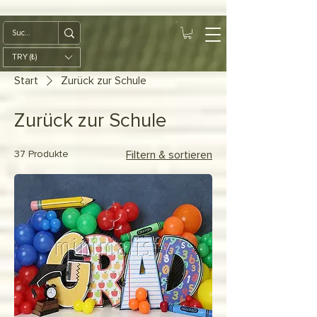
google-site-
verification=diZDfQffI8VBmUt2rHnbkYDIrcztmWKEWt5_Om4tH5U
TRY (₺)
Start
Zurück zur Schule
Zurück zur Schule
37 Produkte
Filtern & sortieren