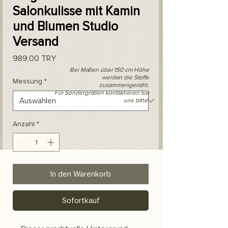
Salonkulisse mit Kamin
und Blumen Studio
Versand
Preis
989,00 TRY
Bei Maßen über 150 cm Höhe
werden die Stoffe
Messung
*
zusammengenäht.
Für Sondergrößen kontaktieren Sie
uns bitte.
Anzahl
*
In den Warenkorb
Sofortkauf