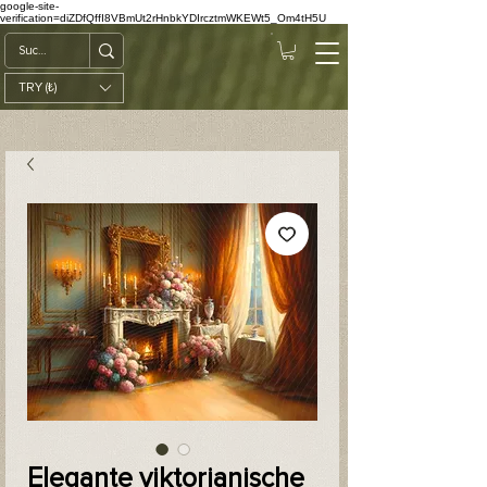
google-site-
verification=diZDfQffI8VBmUt2rHnbkYDIrcztmWKEWt5_Om4tH5U
TRY (₺)
Elegante viktorianische