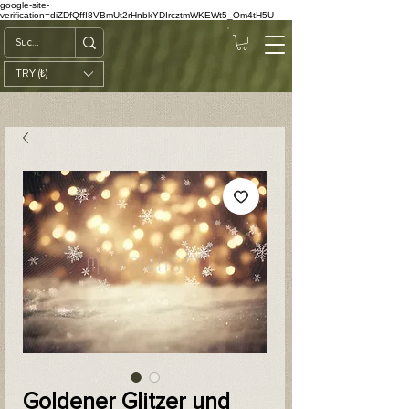
google-site-
verification=diZDfQffI8VBmUt2rHnbkYDIrcztmWKEWt5_Om4tH5U
TRY (₺)
Goldener Glitzer und