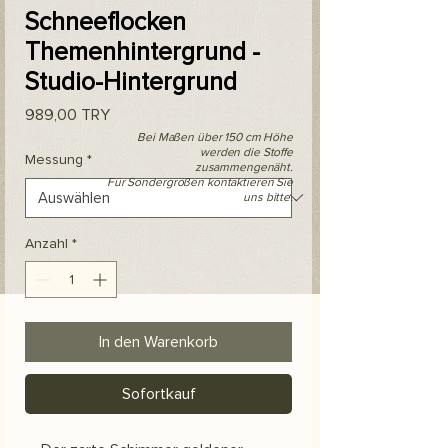
Schneeflocken
Themenhintergrund -
Studio-Hintergrund
Preis
989,00 TRY
Bei Maßen über 150 cm Höhe
werden die Stoffe
Messung
*
zusammengenäht.
Für Sondergrößen kontaktieren Sie
uns bitte.
Anzahl
*
In den Warenkorb
Sofortkauf