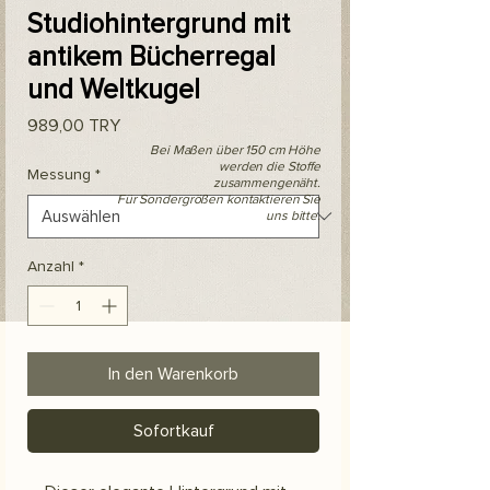
Studiohintergrund mit
antikem Bücherregal
und Weltkugel
Preis
989,00 TRY
Bei Maßen über 150 cm Höhe
werden die Stoffe
Messung
*
zusammengenäht.
Für Sondergrößen kontaktieren Sie
uns bitte.
Anzahl
*
In den Warenkorb
Sofortkauf