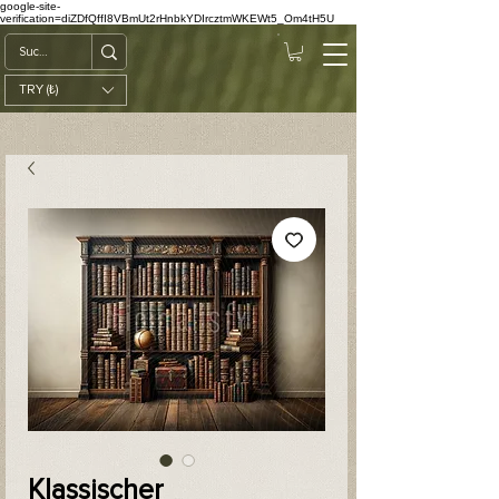
google-site-
verification=diZDfQffI8VBmUt2rHnbkYDIrcztmWKEWt5_Om4tH5U
TRY (₺)
Klassischer