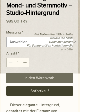
Mond- und Sternmotiv –
Studio-Hintergrund
Preis
989,00 TRY
Messung
*
Bei Maßen über 150 cm Höhe
werden die Stoffe
zusammengenäht.
Für Sondergrößen kontaktieren Sie
uns bitte.
Anzahl
*
In den Warenkorb
Sofortkauf
Dieser elegante Hintergrund,
gestaltet mit der Eleganz von