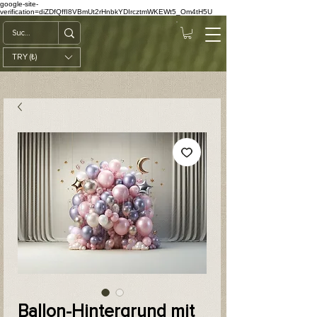
google-site-
verification=diZDfQffI8VBmUt2rHnbkYDIrcztmWKEWt5_Om4tH5U
TRY (₺)
Ballon-Hintergrund mit