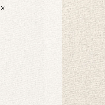
halt?
n auf strapazierfähigem und
er-Scuba-Stoff gedruckt. Dieser
 strapazierfähig und eignet sich
shootings und dekorative Zwecke.
 gereinigt?
nnen in der Maschine gewaschen
hten Tuch abgewischt werden.
ukt verwendet?
 als Hintergründe für
o-Fotoshootings konzipiert. Sie
ndbehänge verwendet werden und
- oder Bürodekoration eine
e können als Bild an die Wand
 hochauflösenden Motive unserer
fe künstlicher Intelligenz erstellt
 Umgebung eine warme und
e.
 montiert?
es Hintergrunds wird in der Regel
er benötigt. Sie können ihn