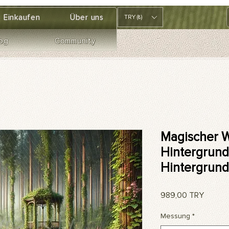
Einkaufen
Über uns
TRY (₺)
og
Community
Magischer W
Hintergrund,
Hintergrund
Preis
989,00 TRY
Messung
*