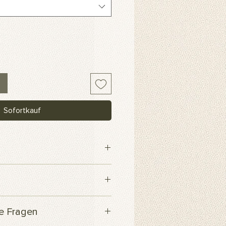
Sofortkauf
webe
 innerhalb von 3 Werktagen
te Fragen