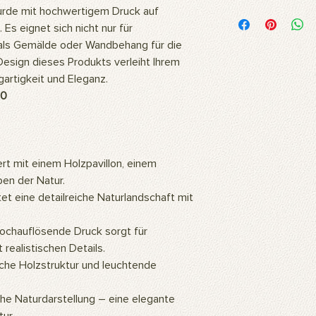
Was ist der Produktin
rde mit hochwertigem Druck auf
Unsere Motive werde
 Es eignet sich nicht nur für
hochwertigem Polyest
 als Gemälde oder Wandbehang für die
Stoff ist flexibel und
Design dieses Produkts verleiht Ihrem
daher ideal für Foto
artigkeit und Eleganz.
Wie wird das Produkt
50
Unsere Produkte kö
oder mit einem feuc
Wofür wird das Prod
Unsere Produkte sind
professionelle Studi
rt mit einem Holzpavillon, einem
können auch als Wa
en der Natur.
verleihen Ihrer Wohn
et eine detailreiche Naturlandschaft mit
ästhetische Note. Si
gehängt werden. Die
ochauflösende Druck sorgt für
Produkte werden mithil
und verleihen Ihrer
 realistischen Details.
natürliche Atmosphär
iche Holzstruktur und leuchtende
Wie wird das Produkt
Für die Verwendung d
e Naturdarstellung – eine elegante
ein Hintergrundständ