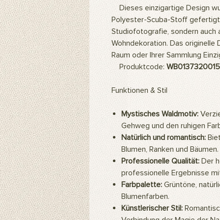
Dieses einzigartige Design wu
Polyester-Scuba-Stoff gefertigt.
Studiofotografie, sondern auch
Wohndekoration. Das originelle 
Raum oder Ihrer Sammlung Einzig
Produktcode:
WB013732001
Funktionen & Stil
Mystisches Waldmotiv:
Verzie
Gehweg und den ruhigen Farb
Natürlich und romantisch:
Biet
Blumen, Ranken und Bäumen.
Professionelle Qualität:
Der h
professionelle Ergebnisse mit
Farbpalette:
Grüntöne, natürl
Blumenfarben.
Künstlerischer Stil:
Romantisch