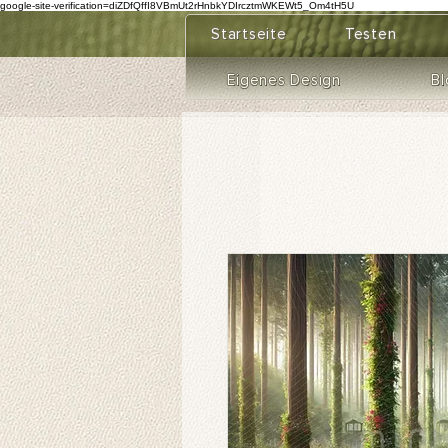
google-site-verification=diZDfQffI8VBmUt2rHnbkYDIrcztmWKEWt5_Om4tH5U
Startseite
Testen
Eigenes Design
Bl