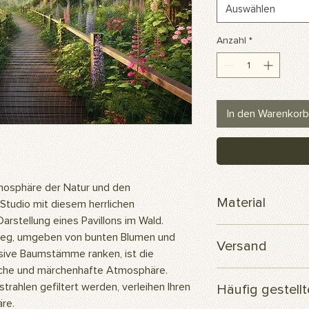
Auswählen
Anzahl
*
In den Warenkorb
osphäre der Natur und den
Material
 Studio mit diesem herrlichen
Darstellung eines Pavillons im Wald.
Skuba-Polyesterge
teg, umgeben von bunten Blumen und
Versand
sive Baumstämme ranken, ist die
sche und märchenhafte Atmosphäre.
Ihre Bestellung wird
strahlen gefiltert werden, verleihen Ihren
Häufig gestell
versendet.
re.