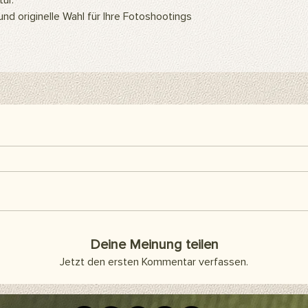
ur.
einfach mit speziell
nd originelle Wahl für Ihre Fotoshootings
befestigen. Wenn du
hängen möchtest, ka
oder Klebestreifen 
separat erhältlich un
Hier findest du alle h
Deine Meinung teilen
Jetzt den ersten Kommentar verfassen.