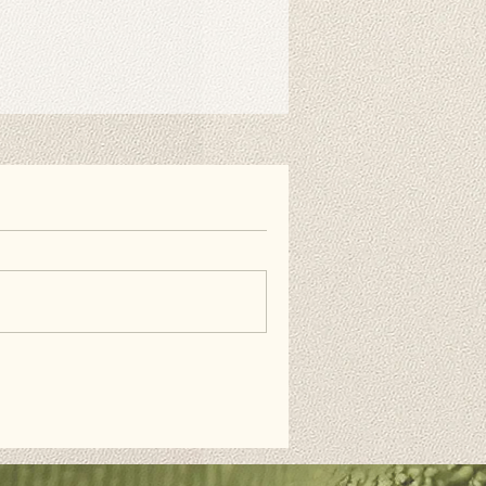
en Hintergrundclips am Ständer
 es als Abdeckung an die Wand
nnst du doppelseitiges Klebeband
verwenden. Diese Produkte sind
d nicht im Lieferumfang enthalten.
äufig gestellten Fragen.