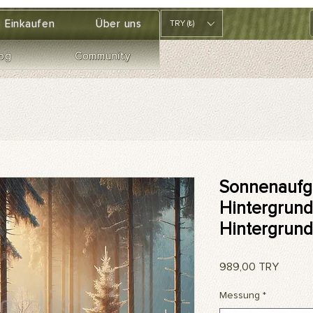
Einkaufen
Über uns
TRY (₺)
og
Community
Sonnenaufg
Hintergrund 
Hintergrund
Preis
989,00 TRY
Messung
*