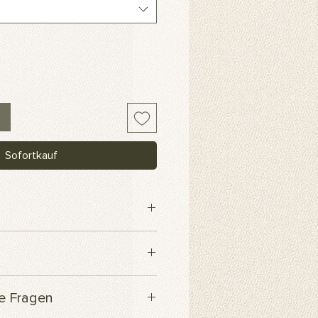
Sofortkauf
webe
 innerhalb von 3 Werktagen
te Fragen