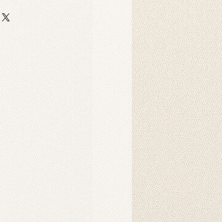
Produkt?
 auf strapazierfähigem,
er-Scuba-Stoff gedruckt. Dieser
 strapazierfähig und eignet sich
ebige Hintergrunddrucke für
Dekorationszwecke.
Produkt?
nnen in der Maschine gewaschen
hten Tuch abgewischt werden.
ukt verwendet?
 als Hintergründe für
o-Fotoshootings konzipiert. Sie
ndbehänge verwendet werden und
nsprechendes Ambiente in Ihrem
chaffen. Sie können auch als
d gehängt werden. Die
der auf unseren Produkten werden
Intelligenz erzeugt und schaffen
rliche Atmosphäre.
s Produkt?
es Hintergrunds wird in der Regel