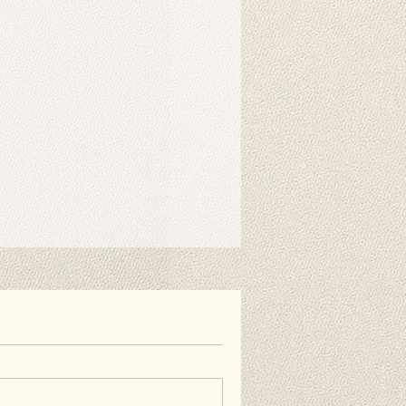
r benötigt. Mit speziellen
nen Sie ihn einfach am Ständer
nen auch doppelseitiges
estreifen verwenden, wenn Sie es
ie Wand hängen möchten. Diese
erhältlich und nicht im Lieferumfang
äufig gestellten Fragen.