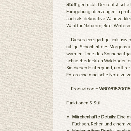
Stoff
gedruckt. Der realistische 
Farbgebung überzeugen in profe
auch als dekorative Wandverklei
Wahl für Naturprojekte, Winter
Dieses einzigartige, exklusiv be
ruhige Schönheit des Morgens in
warmen Töne des Sonnenaufgan
schneebedeckten Waldboden erz
Sie diesen Hintergrund, um Ihrer
Fotos eine magische Note zu ve
Produktcode:
WB0161620015
Funktionen & Stil
Märchenhafte Details:
Eine m
Füchsen, Rehen und einem ve