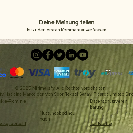
Deine Meinung teilen
Jetzt den ersten Kommentar verfassen.
© 2025 Minimalisfy. Alle Rechte vorbehalten.
fy™ ist eine Marke der Ven Spor Tekstil Sanayi Ticaret Limited Şirk
kie-Richtlinie
Datenschutzverein
barung
Nutzungsbedingu
ngen
ückgaberecht
Kaufvertrag