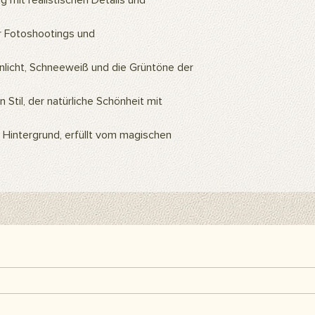
g mit realistischen Details und
ein Hintergrundstände
Hintergrundclips kön
r Fotoshootings und
befestigen. Sie kön
Klebeband oder Kleb
als Abdeckung an d
licht, Schneeweiß und die Grüntöne der
Artikel sind separat 
enthalten.
 Stil, der natürliche Schönheit mit
Hier finden Sie alle h
r Hintergrund, erfüllt vom magischen