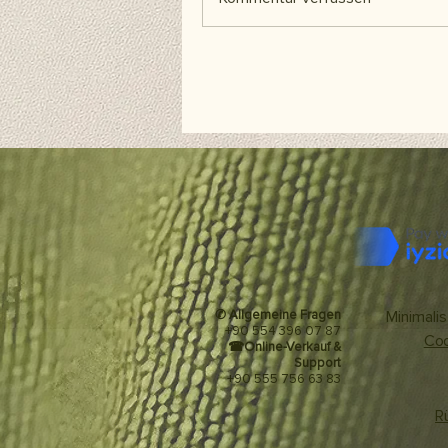
✆ Allgemeine Fragen
Minimalis
+90 554 396 07 87
Coo
☎
Online-Verkauf &
Support
+90 555 756 63 83
R