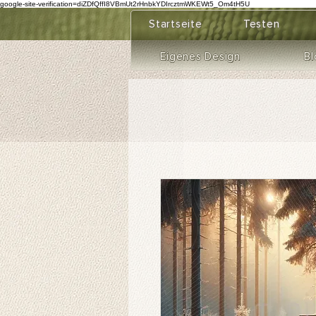
google-site-verification=diZDfQffI8VBmUt2rHnbkYDIrcztmWKEWt5_Om4tH5U
Startseite
Testen
Eigenes Design
Bl