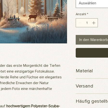
Auswählen
Anzahl
*
In den Warenkorb
r das erste Morgenlicht die Tiefen
Material
tet eine einzigartige Fotokulisse.
e Herde Rehe und Füchse ein elegantes
Scuba-Polyesterge
friedliche Erwachen der Natur
Versand
ht jedem Foto eine märchenhafte
Ihre Bestellung wird
Häufig gestell
versendet.
 auf
hochwertigem Polyester-Scuba-