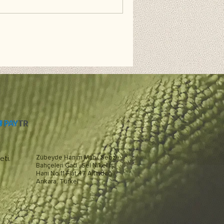
eti.
Zübeyde Hanım Mah., Sebze
Bahçeleri Cad., Sel Nikel İş
Hanı No:11 Flat:47 Altındağ /
Ankara, Türkei