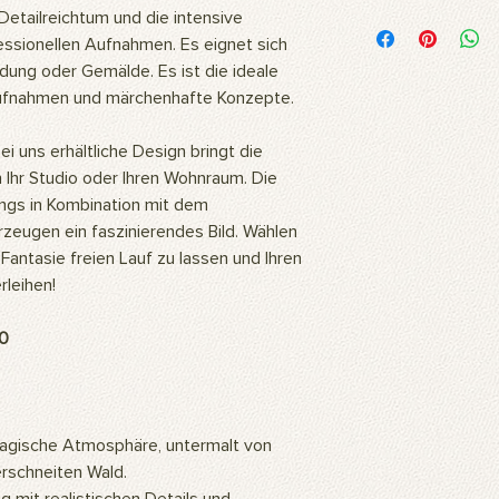
Woraus besteht das 
Detailreichtum und die intensive
Unsere Bilder werden
ssionellen Aufnahmen. Es eignet sich
hochwertigem Polyest
dung oder Gemälde. Es ist die ideale
Stoff ist flexibel und
aufnahmen und märchenhafte Konzepte.
daher ideal für langl
Fotoshootings und 
i uns erhältliche Design bringt die
Wie reinigt man das 
 Ihr Studio oder Ihren Wohnraum. Die
Unsere Produkte kö
oder mit einem feuc
gs in Kombination mit dem
Wofür wird das Prod
eugen ein faszinierendes Bild. Wählen
Unsere Produkte sind
 Fantasie freien Lauf zu lassen und Ihren
professionelle Studi
rleihen!
können auch als Wa
so ein ästhetisch a
0
Zuhause oder Büro s
Gemälde an die Wan
hochauflösenden Bil
mithilfe künstlicher 
eine warme und natü
agische Atmosphäre, untermalt von
Wie montiert man da
rschneiten Wald.
Für die Verwendung d