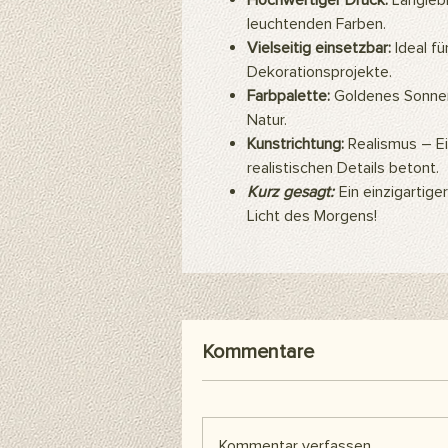
Hochwertiger Druck:
Langlebi
leuchtenden Farben.
Vielseitig einsetzbar:
Ideal fü
Dekorationsprojekte.
Farbpalette:
Goldenes Sonnen
Natur.
Kunstrichtung:
Realismus – Ein
realistischen Details betont.
Kurz gesagt:
Ein einzigartige
Licht des Morgens!
Kommentare
Kommentar verfassen