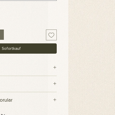
Sofortkauf
maş
içerisinde kargoya verilecektir.
orular