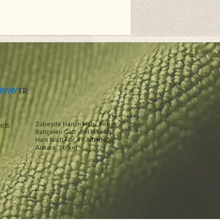
eti.
Zübeyde Hanım Mah., Sebze
Bahçeleri Cad., Sel Nikel İş
Hanı No:11 Flat:47 Altındağ /
Ankara, Türkei