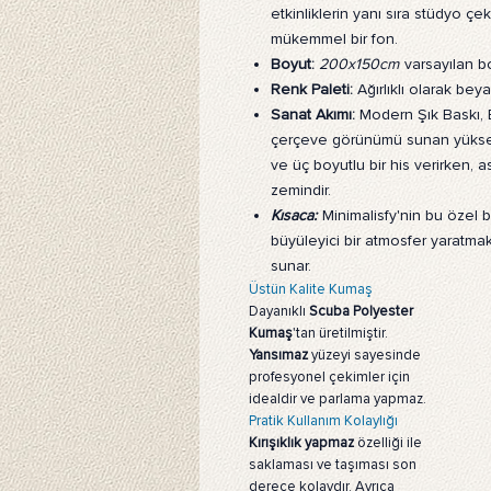
etkinliklerin yanı sıra stüdyo çek
mükemmel bir fon.
Boyut:
200x150cm
varsayılan b
Renk Paleti:
Ağırlıklı olarak beya
Sanat Akımı:
Modern Şık Baskı, B
çerçeve görünümü sunan yüksek ç
ve üç boyutlu bir his verirken, a
zemindir.
Kısaca:
Minimalisfy'nin bu özel b
büyüleyici bir atmosfer yaratmak iç
sunar.
Üstün Kalite Kumaş
Dayanıklı
Scuba Polyester
Kumaş
'tan üretilmiştir.
Yansımaz
yüzeyi sayesinde
profesyonel çekimler için
idealdir ve parlama yapmaz.
Pratik Kullanım Kolaylığı
Kırışıklık yapmaz
özelliği ile
saklaması ve taşıması son
derece kolaydır. Ayrıca