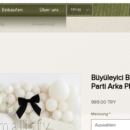
Einkaufen
Über uns
TRY (₺)
og
Community
Büyüleyici B
Parti Arka P
Preis
989,00 TRY
Messung
*
Auswählen