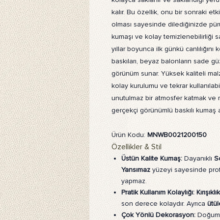
kalır. Bu özellik, onu bir sonraki etki
olması sayesinde dilediğinizde pürü
kumaşı ve kolay temizlenebilirliği
yıllar boyunca ilk günkü canlılığını 
baskıları, beyaz balonların sade gü
görünüm sunar. Yüksek kaliteli mal
kolay kurulumu ve tekrar kullanılabili
unutulmaz bir atmosfer katmak ve m
gerçekçi görünümlü baskılı kumaş ar
Ürün Kodu:
MNWB0021200150
Özellikler & Stil
Üstün Kalite Kumaş:
Dayanıklı
S
Yansımaz
yüzeyi sayesinde prof
yapmaz.
Pratik Kullanım Kolaylığı:
Kırışıkl
son derece kolaydır. Ayrıca
ütül
Çok Yönlü Dekorasyon:
Doğum g