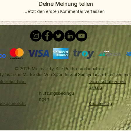
Deine Meinung teilen
Jetzt den ersten Kommentar verfassen.
© 2025 Minimalisfy. Alle Rechte vorbehalten.
fy™ ist eine Marke der Ven Spor Tekstil Sanayi Ticaret Limited Şirk
kie-Richtlinie
Datenschutzverein
barung
Nutzungsbedingu
ngen
ückgaberecht
Kaufvertrag