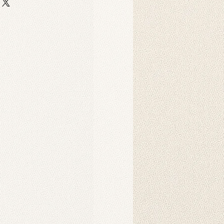
klı ve yüksek kaliteli scuba
ine basılır. Bu kumaş, esnek ve
raf çekimleri ve dekoratif amaçlar
n basımı için idealdir.
makinesinde yıkanabilir veya nemli
nel stüdyo fotoğraf çekimleri için
rlanmıştır. Duvar örtüsü olarak da
ofis dekorasyonunda estetik bir
 bir tablo olarak asılabilir.
eki yüksek çözünürlüklü görseller,
eri ile oluşturulmuş olup, ortama
a katmak için idealdir.
apılır?
anmak için genellikle bir arka plan
nda özel fon mandallarıyla (klipsle)
rsiniz. Ayrıca örtü olarak duvara
t taraflı bantlar veya yapışkan
iz. Bu ürünler harici olarak satılıp
dir.