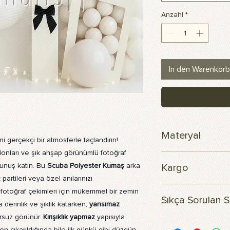
Anzahl
*
In den Warenkorb
Materyal
mi gerçekçi bir atmosferle taçlandırın!
lonları ve şık ahşap görünümlü fotoğraf
Skuba polyester ku
okunuş katın. Bu
Scuba Polyester Kumaş
arka
Kargo
partileri veya özel anılarınızı
Siparişiniz 3 iş günü 
fotoğraf çekimleri için mükemmel bir zemin
Sıkça Sorulan S
a derinlik ve şıklık katarken,
yansımaz
rsuz görünür.
Kırışıklık yapmaz
yapısıyla
Ürünün içeriği nedir?
en çıkarıldığında bile ilk günkü gibi düzgün