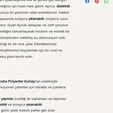
Görsellerimiz, dayanı
nliğiniz için hazır hale getirir. Ayrıca,
ütülebilir
polyester kumaş üzer
dayanıklı olup, fotoğ
zsüz bir görünüm elde edebilirsiniz. Kaliteli
için dayanıklı arka pla
 sayesinde kolayca
yıkanabilir
, böylece uzun
Ürün nasıl temizlenir?
korur. Siyah fiyonk detayları ve zarif çerçeve
Ürünlerimiz çamaşır 
zelliğini tamamlayarak modern ve estetik bir
bir bezle silinebilir.
zemelerden üretilmiş bu dekorasyon seti,
Ürün ne işe yarar?
Ürünlerimiz, profesyo
rliği ile de öne çıkar. Etkinliklerinize
arka plan olarak tasa
isafirlerinizi büyülemek için bu özel ve
kullanılarak ev veya 
ka planı tercih edin.
görünüm sağlar. Duvara
Ürünlerimizin üzerind
yapay zeka teknolojil
sıcak ve doğal bir hav
Ürünün montajı nasıl y
cuba Polyester Kumaş
'tan üretilmiştir.
Arka plan fonunu kull
esyonel çekimler için idealdir ve parlama
standı gereklidir. Sta
kolayca monte edebili
ık yapmaz
özelliği ile saklaması ve taşıması
asmak istiyorsanız çif
ebilir
ve kolayca
yıkanabilir
.
şeritler kullanabilirsin
ünü, parti, bebek partisi gibi özel
paketimize dahil değil