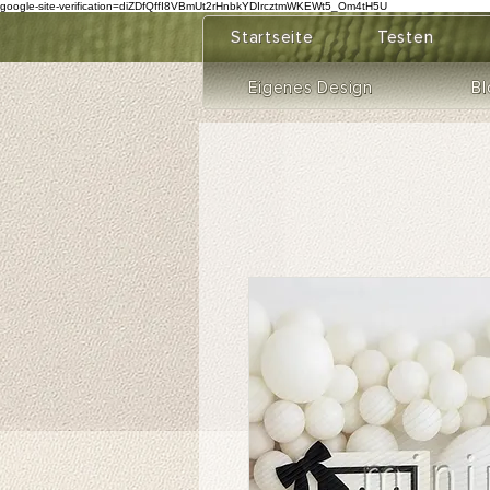
google-site-verification=diZDfQffI8VBmUt2rHnbkYDIrcztmWKEWt5_Om4tH5U
Startseite
Testen
Eigenes Design
Bl