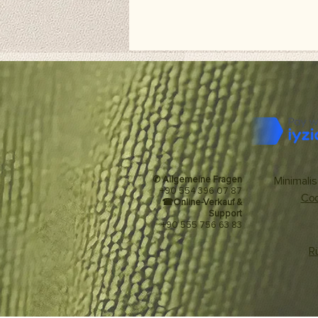
✆ Allgemeine Fragen
Minimalis
+90 554 396 07 87
Coo
☎
Online-Verkauf &
Support
+90 555 756 63 83
R