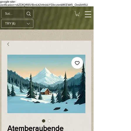
google-site-
verification=diZDfQffI8VBmUt2rHnbkYDIrcztmWKEWt5_Om4tH5U
TRY (₺)
Atemberaubende