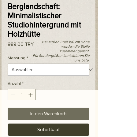
Berglandschaft:
Minimalistischer
Studiohintergrund mit
Holzhütte
Bei Maßen über 150 cm Höhe
Preis
989,00 TRY
werden die Stoffe
zusammengenäht.
Für Sondergrößen kontaktieren Sie
Messung
*
uns bitte.
Anzahl
*
In den Warenkorb
Sofortkauf