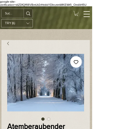
google-site-
verification=diZDfQffI8VBmUt2rHnbkYDIrcztmWKEWt5_Om4tH5U
TRY (₺)
Atemberaubender