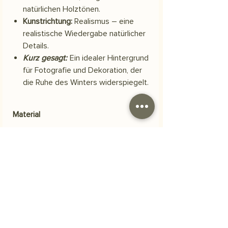
natürlichen Holztönen.
Kunstrichtung:
Realismus – eine
realistische Wiedergabe natürlicher
Details.
Kurz gesagt:
Ein idealer Hintergrund
für Fotografie und Dekoration, der
die Ruhe des Winters widerspiegelt.
Material
Scuba-Polyestergewebe
Versand
Ihre Bestellung wird innerhalb von 3
Häufig gestellte Fragen
Werktagen versendet.
Woraus besteht das Produkt?
Unsere Bilder werden auf
strapazierfähigem, hochwertigem