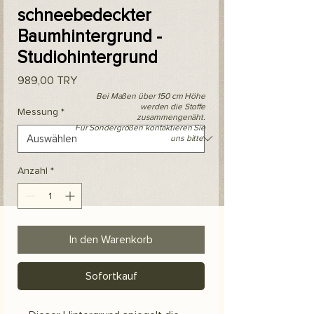
schneebedeckter
Baumhintergrund -
Studiohintergrund
Preis
989,00 TRY
Bei Maßen über 150 cm Höhe
werden die Stoffe
Messung
*
zusammengenäht.
Für Sondergrößen kontaktieren Sie
uns bitte.
Anzahl
*
In den Warenkorb
Sofortkauf