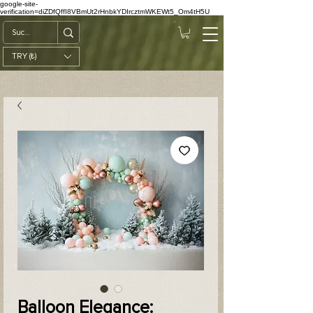
google-site-
verification=diZDfQffI8VBmUt2rHnbkYDIrcztmWKEWt5_Om4tH5U
TRY (₺)
Balloon Elegance: