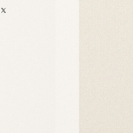
halt?
n auf strapazierfähigem und
er-Scuba-Stoff gedruckt. Dieser
 strapazierfähig und eignet sich
ruck langlebiger Hintergründe für
Dekorationszwecke.
 gereinigt?
nnen in der Maschine gewaschen
hten Tuch abgewischt werden.
ukt verwendet?
 als Hintergründe für
ofotografie konzipiert. Sie können
ge verwendet werden, um Ihrer
ichtung eine ästhetische Note zu
en auch wie ein Gemälde an die
n. Die hochauflösenden Motive
mithilfe künstlicher Intelligenz
rleihen jeder Umgebung eine warme
phäre.
 montiert?
es Hintergrunds wird in der Regel