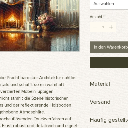
Auswählen
Anzahl
*
In den Warenkorb
ie Pracht barocker Architektur nahtlos
Material
ails und schafft so ein wahrhaft
dverzierten Möbeln, üppigen
Skuba-Polyesterge
cht strahlt die Szene historischen
Versand
s und der reflektierende Holzboden
 gehobene Atmosphäre.
Ihre Bestellung wird
ochauflösenden Druckverfahren auf
Häufig gestell
versendet.
 Er ist robust und detailreich und eignet