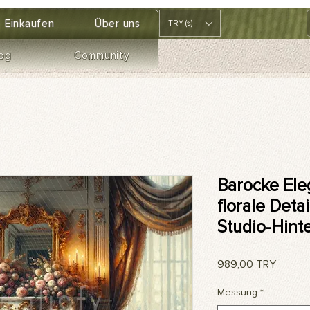
Einkaufen
Über uns
TRY (₺)
og
Community
Barocke Ele
florale Deta
Studio-Hint
Preis
989,00 TRY
Messung
*