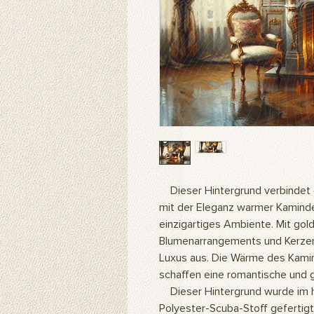
Dieser Hintergrund verbindet d
mit der Eleganz warmer Kamindet
einzigartiges Ambiente. Mit gol
Blumenarrangements und Kerzenli
Luxus aus. Die Wärme des Kamin
schaffen eine romantische und
Dieser Hintergrund wurde im h
Polyester-Scuba-Stoff gefertigt.