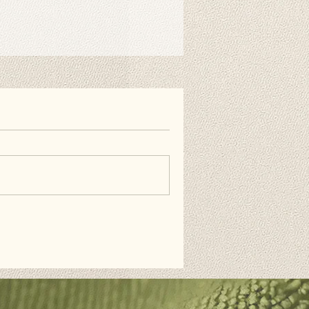
er benötigt. Sie können ihn
en Hintergrundclips am Ständer
e es als Wandverkleidung
können Sie doppelseitiges
estreifen verwenden. Diese
erhältlich und nicht im Lieferumfang
AQs.