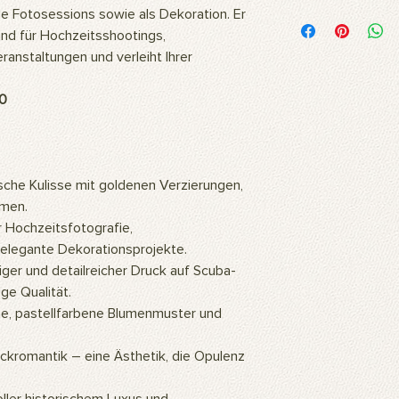
Was ist der Produktin
lle Fotosessions sowie als Dekoration. Er
Unsere Motive werde
und für Hochzeitsshootings,
hochwertigem Polyest
anstaltungen und verleiht Ihrer
Stoff ist flexibel und
daher ideal für den D
0
Fotoshootings und 
Wie wird das Produkt
Unsere Produkte kö
oder mit einem feuc
Wofür wird das Prod
sche Kulisse mit goldenen Verzierungen,
Unsere Produkte sind
umen.
professionelle Studi
r Hochzeitsfotografie,
auch als Wandbehän
elegante Dekorationsprojekte.
Wohn- oder Büroeinr
ger und detailreicher Druck auf Scuba-
verleihen. Sie könn
ge Qualität.
Wand gehängt werde
unserer Produkte, die 
e, pastellfarbene Blumenmuster und
erstellt wurden, ve
und natürliche Atmos
ckromantik – eine Ästhetik, die Opulenz
Wie wird das Produkt
Für die Verwendung d