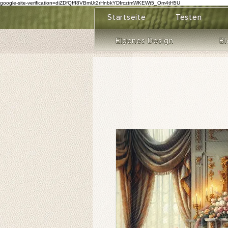
google-site-verification=diZDfQffI8VBmUt2rHnbkYDIrcztmWKEWt5_Om4tH5U
Startseite
Testen
Eigenes Design
Bl