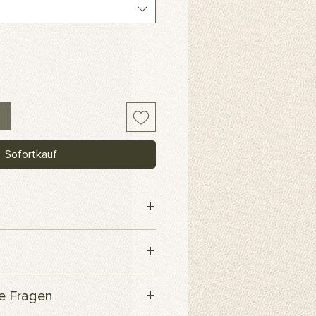
Sofortkauf
webe
 innerhalb von 3 Werktagen
te Fragen