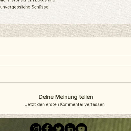
ller historischem Luxus und
ein Hintergrundständ
 unvergessliche Schüsse!
einfach mit speziell
befestigen. Wenn Si
anbringen möchten, 
Klebeband oder Kleb
Artikel sind separat 
enthalten.
Hier finden Sie alle F
Deine Meinung teilen
Jetzt den ersten Kommentar verfassen.