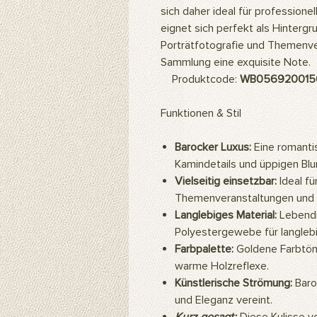
sich daher ideal für professione
eignet sich perfekt als Hintergr
Porträtfotografie und Themenver
Sammlung eine exquisite Note.
Produktcode:
WB056920015
Funktionen & Stil
Barocker Luxus:
Eine romanti
Kamindetails und üppigen Bl
Vielseitig einsetzbar:
Ideal fü
Themenveranstaltungen und 
Langlebiges Material:
Lebendi
Polyestergewebe für langlebi
Farbpalette:
Goldene Farbtön
warme Holzreflexe.
Künstlerische Strömung:
Baro
und Eleganz vereint.