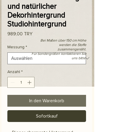
und natürlicher
Dekorhintergrund
Studiohintergrund
Preis
989,00 TRY
Bei Maßen über 150 cm Höhe
werden die Stoffe
Messung
*
zusammengenäht.
Für Sondergrößen kontaktieren Sie
uns bitte.
Anzahl
*
In den Warenkorb
Sofortkauf