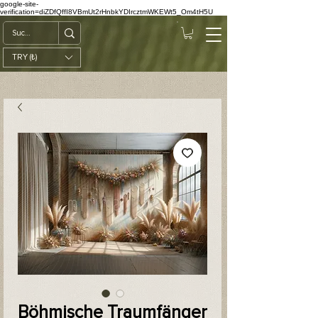
google-site-
verification=diZDfQffI8VBmUt2rHnbkYDIrcztmWKEWt5_Om4tH5U
TRY (₺)
Böhmische Traumfänger