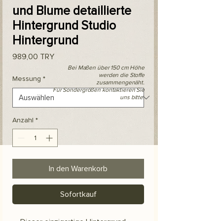
und Blume detaillierte
Hintergrund Studio
Hintergrund
Preis
989,00 TRY
Bei Maßen über 150 cm Höhe
werden die Stoffe
Messung
*
zusammengenäht.
Für Sondergrößen kontaktieren Sie
uns bitte.
Anzahl
*
In den Warenkorb
Sofortkauf