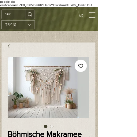
google-site-
verification=diZDfQffI8VBmUt2rHnbkYDIrcztmWKEWt5_Om4tH5U
TRY (₺)
Böhmische Makramee