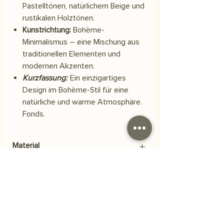
Pastelltönen, natürlichem Beige und
rustikalen Holztönen.
Kunstrichtung:
Bohème-
Minimalismus – eine Mischung aus
traditionellen Elementen und
modernen Akzenten.
Kurzfassung:
Ein einzigartiges
Design im Bohème-Stil für eine
natürliche und warme Atmosphäre.
Fonds.
Material
Scuba-Polyestergewebe
Versand
Ihre Bestellung wird innerhalb von 3
Häufig gestellte Fragen
Werktagen versendet.