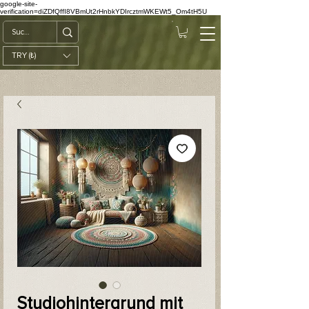
google-site-
verification=diZDfQffI8VBmUt2rHnbkYDIrcztmWKEWt5_Om4tH5U
TRY (₺)
Studiohintergrund mit