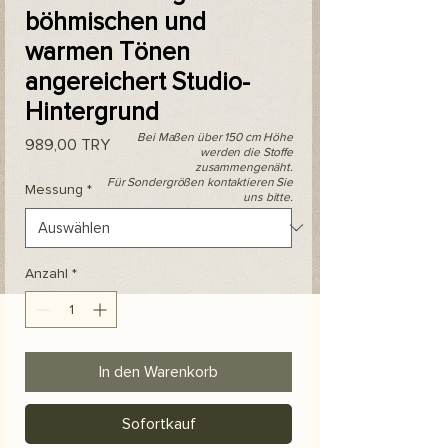
böhmischen und
warmen Tönen
angereichert Studio-
Hintergrund
Bei Maßen über 150 cm Höhe
Preis
989,00 TRY
werden die Stoffe
zusammengenäht.
Für Sondergrößen kontaktieren Sie
Messung
*
uns bitte.
Anzahl
*
In den Warenkorb
Sofortkauf