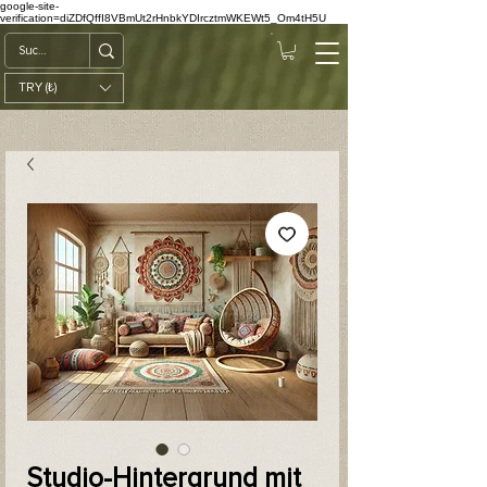
google-site-
verification=diZDfQffI8VBmUt2rHnbkYDIrcztmWKEWt5_Om4tH5U
TRY (₺)
Studio-Hintergrund mit