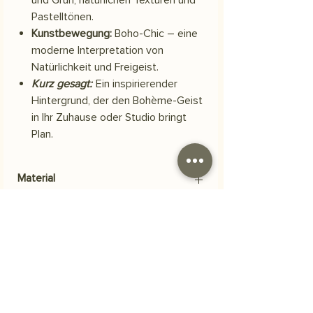
Pastelltönen.
Kunstbewegung:
Boho-Chic – eine
moderne Interpretation von
Natürlichkeit und Freigeist.
Kurz gesagt:
Ein inspirierender
Hintergrund, der den Bohème-Geist
in Ihr Zuhause oder Studio bringt
Plan.
Material
Scuba-Polyestergewebe
Versand
Ihre Bestellung wird innerhalb von 3
Häufig gestellte Fragen
Werktagen versendet.
Woraus besteht das Produkt?
Unsere Bilder werden auf