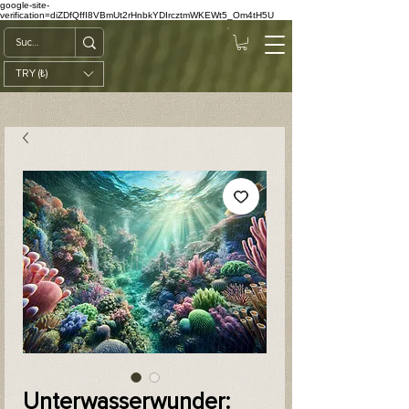
google-site-
verification=diZDfQffI8VBmUt2rHnbkYDIrcztmWKEWt5_Om4tH5U
TRY (₺)
Unterwasserwunder: