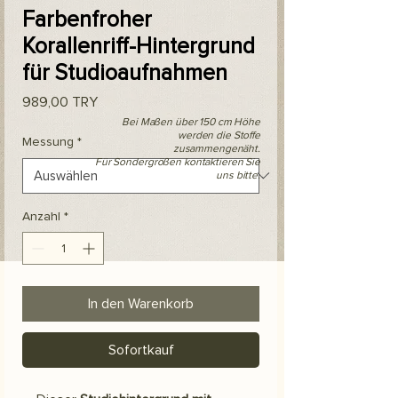
Farbenfroher
Korallenriff-Hintergrund
für Studioaufnahmen
Preis
989,00 TRY
Bei Maßen über 150 cm Höhe
werden die Stoffe
Messung
*
zusammengenäht.
Für Sondergrößen kontaktieren Sie
uns bitte.
Anzahl
*
In den Warenkorb
Sofortkauf