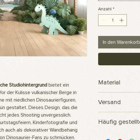
Anzahl
*
In den Warenkorb
Material
iche Studiohintergrund
bietet ein
or der Kulisse vulkanischer Berge in
Scuba-Polyesterge
ne mit niedlichen Dinosaurierfiguren,
Versand
n gestaltet. Dieses Design, das die
cht jedes Shooting unvergesslich.
Ihre Bestellung wird
Häufig gestell
versendet.
rtstagsfeiern, Kinderfotografie und
ich auch als dekorativer Wandbehang
Woraus besteht das 
on Dinosaurier-Fans zu schmücken.