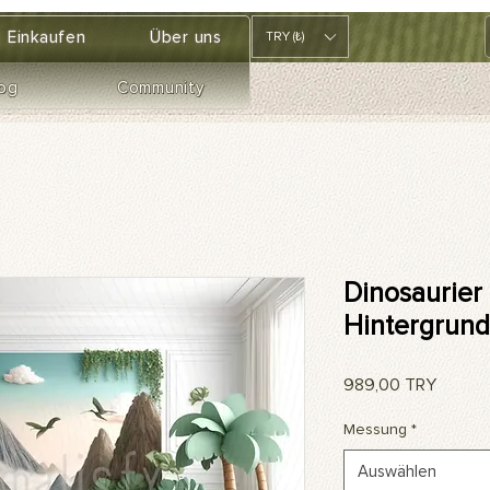
Einkaufen
Über uns
TRY (₺)
og
Community
Dinosaurier 
Hintergrund
Preis
989,00 TRY
Messung
*
Auswählen