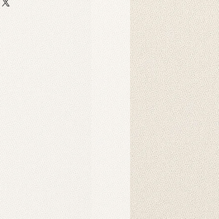
 auf strapazierfähigem,
er-Scuba-Stoff gedruckt. Dieser
 strapazierfähig und eignet sich
ebige Hintergrunddrucke für
Dekorationszwecke.
Produkt?
nnen in der Maschine gewaschen
hten Tuch abgewischt werden.
ukt verwendet?
 als Hintergründe für
o-Fotoshootings konzipiert. Sie
ndbehänge verwendet werden und
nsprechendes Ambiente in Ihrem
chaffen. Sie können auch als
d gehängt werden. Die
der auf unseren Produkten werden
Intelligenz erzeugt und schaffen
rliche Atmosphäre.
s Produkt?
es Hintergrunds wird in der Regel
r benötigt. Mit speziellen
nen Sie ihn einfach am Ständer