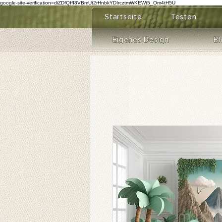
google-site-verification=diZDfQffI8VBmUt2rHnbkYDIrcztmWKEWt5_Om4tH5U
Startseite
Testen
Eigenes Design
Bl