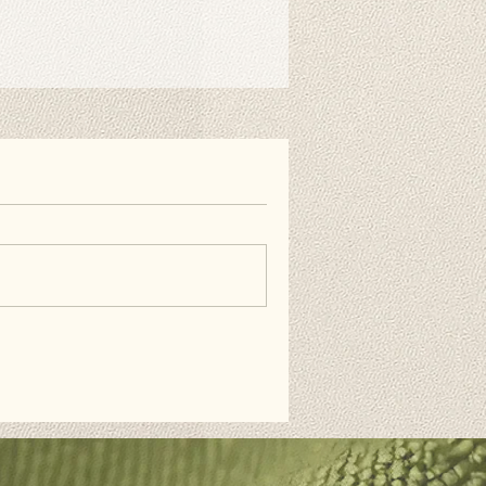
nen auch doppelseitiges
estreifen verwenden, wenn Sie es
ie Wand hängen möchten. Diese
erhältlich und nicht im Lieferumfang
äufig gestellten Fragen.