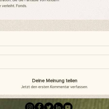
stration, die die Fantasie von Kindern
befestigen. Sie kön
 verleiht. Fonds.
Klebeband oder Kleb
als Abdeckung an d
Artikel sind separat 
enthalten.
Hier finden Sie alle h
Deine Meinung teilen
Jetzt den ersten Kommentar verfassen.