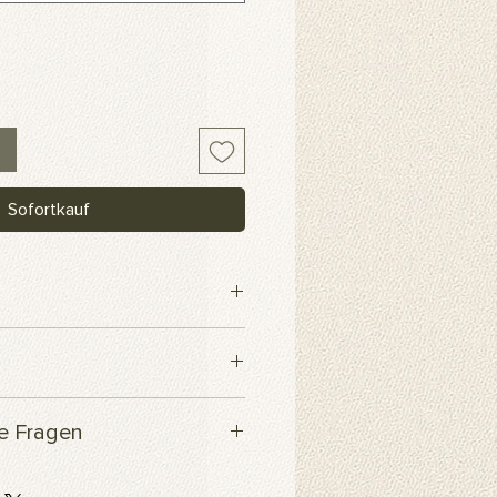
Sofortkauf
webe
 innerhalb von 3 Werktagen
te Fragen
Produkt?