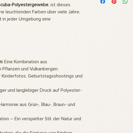
Unsere Bilder werden
Scuba-Polyestergewebe
, ist dieses
hochwertigem Polyest
ine leuchtenden Farben über viele Jahre.
Stoff ist flexibel und
ft in jeder Umgebung eine
daher ideal für langl
Fotoshootings und 
Wie reinigt man das 
Unsere Produkte kö
oder mit einem feuc
Wofür wird das Prod
Unsere Produkte sind
n:
Eine Kombination aus
professionelle Studi
en Pflanzen und Vulkanbergen.
können auch als Wa
ür Kinderfotos, Geburtstagsshootings und
so ein ästhetisch a
Zuhause oder Büro s
Gemälde an die Wan
er und langlebiger Druck auf Polyester-
hochauflösenden Bil
mithilfe künstlicher 
Harmonie aus Grün-, Blau-, Braun- und
eine warme und natü
Wie montiert man da
tion – Ein verspielter Stil, der Natur und
Für die Verwendung d
ein Hintergrundstände
Hintergrundclips kön