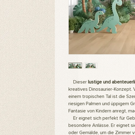
Dieser
lustige und abenteuerl
kreatives Dinosaurier-Konzept. V
einem tropischen Tal ist die Sze
riesigen Palmen und üppigem Grü
Fantasie von Kindern anregt, ma
Er eignet sich perfekt für Gebu
besondere Anlässe. Er eignet s
oder Gemälde, um die Zimmer v