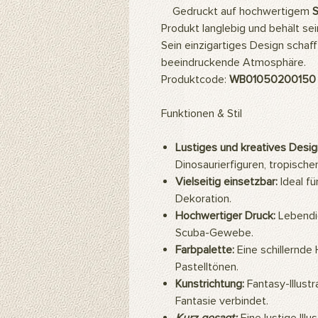
Gedruckt auf hochwertigem
Produkt langlebig und behält se
Sein einzigartiges Design schaf
beeindruckende Atmosphäre.
Produktcode:
WB01050200150
Funktionen & Stil
Lustiges und kreatives Desig
Dinosaurierfiguren, tropisch
Vielseitig einsetzbar:
Ideal f
Dekoration.
Hochwertiger Druck:
Lebendig
Scuba-Gewebe.
Farbpalette:
Eine schillernde 
Pastelltönen.
Kunstrichtung:
Fantasy-Illustra
Fantasie verbindet.