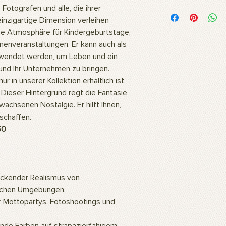
Woraus besteht das 
Fotografen und alle, die ihrer
Unsere Bilder werden
inzigartige Dimension verleihen
hochwertigem Polyest
che Atmosphäre für Kindergeburtstage,
Stoff ist flexibel und
enveranstaltungen. Er kann auch als
daher ideal für langl
endet werden, um Leben und ein
Fotoshootings und 
 und Ihr Unternehmen zu bringen.
Wie reinigt man das 
 in unserer Kollektion erhältlich ist,
Unsere Produkte kö
oder mit einem feuc
. Dieser Hintergrund regt die Fantasie
Wofür wird das Prod
achsenen Nostalgie. Er hilft Ihnen,
Unsere Produkte sind
schaffen.
professionelle Studi
50
können auch als Wa
so ein ästhetisch a
Zuhause oder Büro s
Gemälde an die Wan
hochauflösenden Bil
ckender Realismus von
mithilfe künstlicher 
rlichen Umgebungen.
eine warme und natü
r Mottopartys, Fotoshootings und
Wie montiert man da
Für die Verwendung d