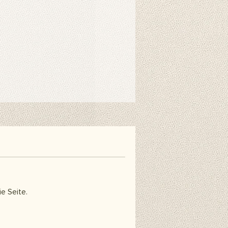
r benötigt. Mit speziellen
nen Sie ihn einfach am Ständer
nen auch doppelseitiges
estreifen verwenden, wenn Sie es
ie Wand hängen möchten. Diese
erhältlich und nicht im Lieferumfang
äufig gestellten Fragen.
e Seite.