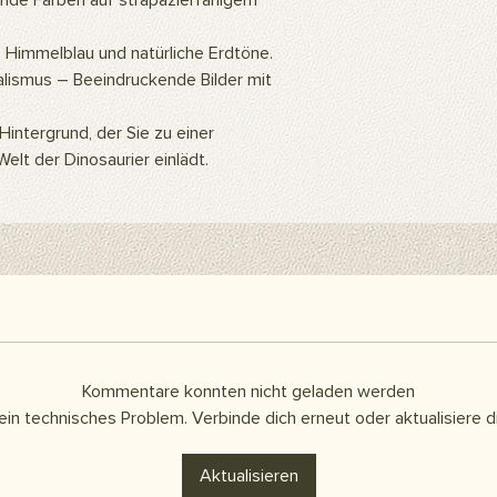
de Farben auf strapazierfähigem
ein Hintergrundstände
Hintergrundclips kön
 Himmelblau und natürliche Erdtöne.
befestigen. Sie kön
Klebeband oder Kleb
alismus – Beeindruckende Bilder mit
als Abdeckung an d
Artikel sind separat 
intergrund, der Sie zu einer
enthalten.
Welt der Dinosaurier einlädt.
Hier finden Sie alle h
Kommentare konnten nicht geladen werden
ein technisches Problem. Verbinde dich erneut oder aktualisiere di
Aktualisieren