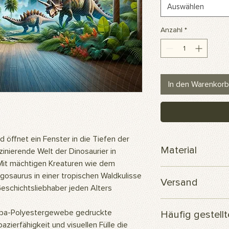
Auswählen
Anzahl
*
In den Warenkorb
 öffnet ein Fenster in die Tiefen der
Material
inierende Welt der Dinosaurier in
Mit mächtigen Kreaturen wie dem
Scuba-Polyesterge
osaurus in einer tropischen Waldkulisse
Versand
eschichtsliebhaber jeden Alters
Ihre Bestellung wird
ba-Polyestergewebe gedruckte
Häufig gestell
versendet.
azierfähigkeit und visuellen Fülle die