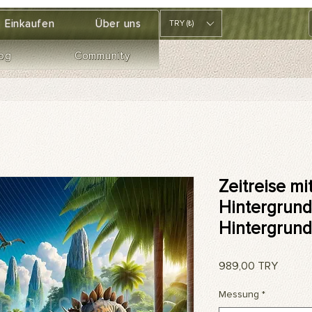
Einkaufen
Über uns
TRY (₺)
og
Community
Zeitreise mi
Hintergrund 
Hintergrund
Preis
989,00 TRY
Messung
*