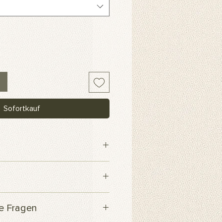
Sofortkauf
webe
 innerhalb von 3 Werktagen
te Fragen