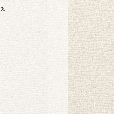
Produkt?
 auf strapazierfähigem,
er-Scuba-Stoff gedruckt. Dieser
 strapazierfähig und eignet sich
ebige Hintergrunddrucke für
Dekorationszwecke.
Produkt?
nnen in der Maschine gewaschen
hten Tuch abgewischt werden.
ukt verwendet?
 als Hintergründe für
o-Fotoshootings konzipiert. Sie
ndbehänge verwendet werden und
nsprechendes Ambiente in Ihrem
chaffen. Sie können auch als
d gehängt werden. Die
der auf unseren Produkten werden
Intelligenz erzeugt und schaffen
rliche Atmosphäre.
s Produkt?
es Hintergrunds wird in der Regel