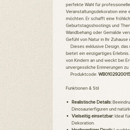
perfekte Wahl für professionelle 
Veranstaltungsdekoration eine e
möchten. Er schafft eine fröhli
Geburtstagsshootings und Them
Wandbehang oder Gemälde verw
Gefühl von Natur in Ihr Zuhause
Dieses exklusive Design, das nur
bietet ein einzigartiges Erlebnis
von Kindern an und weckt bei Erw
unvergessliche Erinnerungen zu 
Produktcode:
WB010292001
Funktionen & Stil
Realistische Details:
Beeindru
Dinosaurierfiguren und natü
Vielseitig einsetzbar:
Ideal fü
Dekoration.