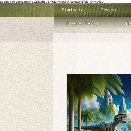
google-site-verification=diZDfQffI8VBmUt2rHnbkYDIrcztmWKEWt5_Om4tH5U
Startseite
Testen
Eigenes Design
Bl