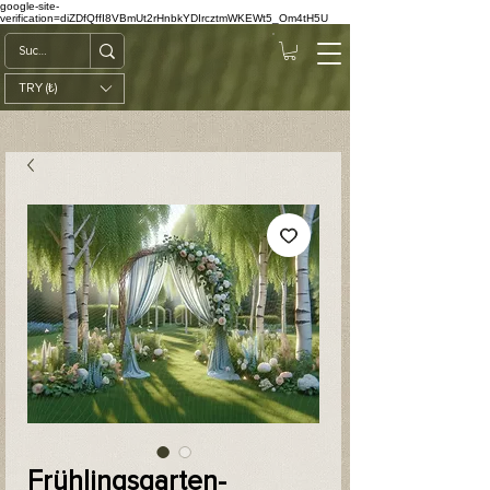
google-site-
verification=diZDfQffI8VBmUt2rHnbkYDIrcztmWKEWt5_Om4tH5U
TRY (₺)
Frühlingsgarten-