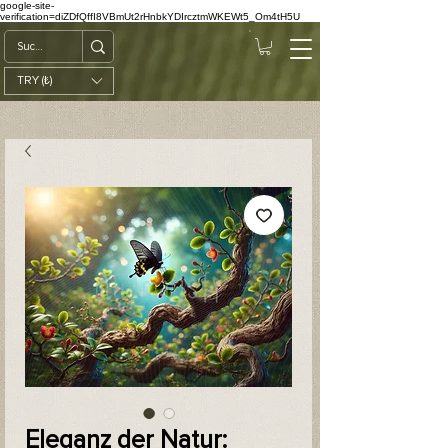
google-site-
verification=diZDfQffI8VBmUt2rHnbkYDIrcztmWKEWt5_Om4tH5U
TRY (₺)
Eleganz der Natur: