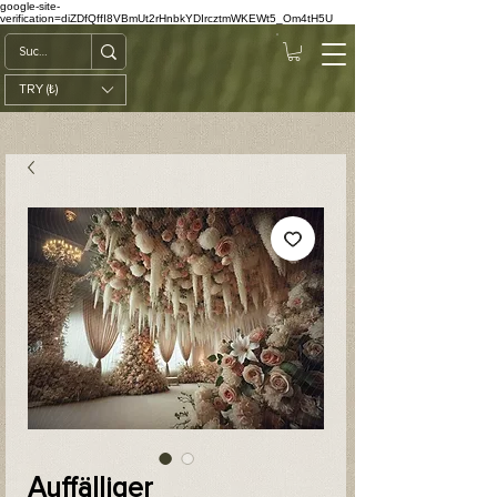
google-site-
verification=diZDfQffI8VBmUt2rHnbkYDIrcztmWKEWt5_Om4tH5U
TRY (₺)
Auffälliger