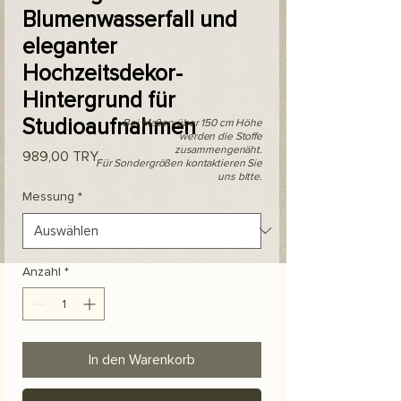
Blumenwasserfall und
eleganter
Hochzeitsdekor-
Hintergrund für
Studioaufnahmen
Bei Maßen über 150 cm Höhe
werden die Stoffe
zusammengenäht.
Preis
989,00 TRY
Für Sondergrößen kontaktieren Sie
uns bitte.
Messung
*
Anzahl
*
In den Warenkorb