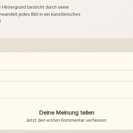
befestigen. Sie kön
 Hintergrund besticht durch seine
Klebeband oder Kleb
andelt jedes Bild in ein künstlerisches
als Abdeckung an d
!
Artikel sind separat 
enthalten.
Hier finden Sie alle h
Deine Meinung teilen
Jetzt den ersten Kommentar verfassen.