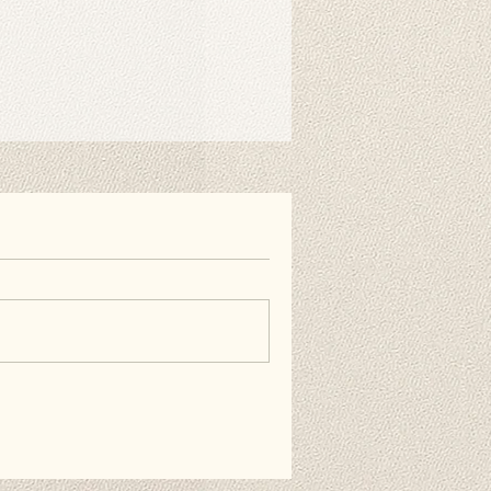
nen auch doppelseitiges
estreifen verwenden, wenn Sie es
ie Wand hängen möchten. Diese
erhältlich und nicht im Lieferumfang
äufig gestellten Fragen.