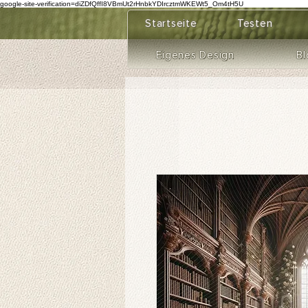
google-site-verification=diZDfQffI8VBmUt2rHnbkYDIrcztmWKEWt5_Om4tH5U
Startseite
Testen
Eigenes Design
Bl