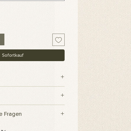
Sofortkauf
webe
 innerhalb von 3 Werktagen
te Fragen
Produkt?