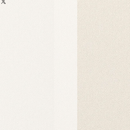
 auf strapazierfähigem,
er-Scuba-Stoff gedruckt. Dieser
 strapazierfähig und eignet sich
ebige Hintergrunddrucke für
Dekorationszwecke.
Produkt?
nnen in der Maschine gewaschen
hten Tuch abgewischt werden.
ukt verwendet?
 als Hintergründe für
o-Fotoshootings konzipiert. Sie
ndbehänge verwendet werden und
nsprechendes Ambiente in Ihrem
chaffen. Sie können auch als
d gehängt werden. Die
der auf unseren Produkten werden
Intelligenz erzeugt und schaffen
rliche Atmosphäre.
s Produkt?
es Hintergrunds wird in der Regel
r benötigt. Mit speziellen
nen Sie ihn einfach am Ständer