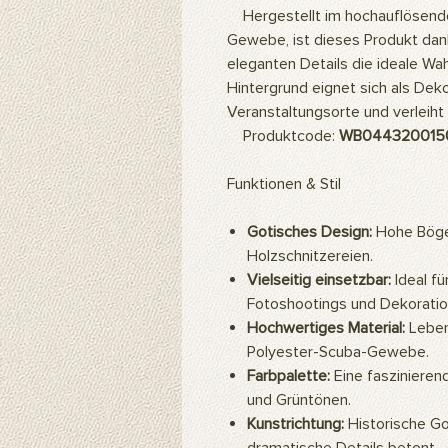
Hergestellt im hochauflösende
Gewebe, ist dieses Produkt dan
eleganten Details die ideale Wah
Hintergrund eignet sich als Deko
Veranstaltungsorte und verleiht 
Produktcode:
WB044320015
Funktionen & Stil
Gotisches Design:
Hohe Bögen
Holzschnitzereien.
Vielseitig einsetzbar:
Ideal f
Fotoshootings und Dekorati
Hochwertiges Material:
Leben
Polyester-Scuba-Gewebe.
Farbpalette:
Eine faszinieren
und Grüntönen.
Kunstrichtung:
Historische Got