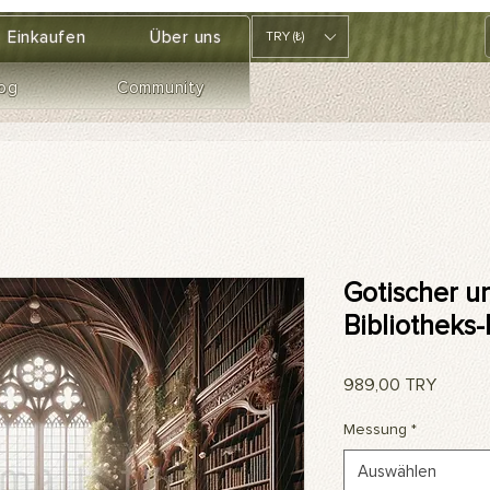
Einkaufen
Über uns
TRY (₺)
og
Community
Gotischer u
Bibliotheks
Preis
989,00 TRY
Messung
*
Auswählen