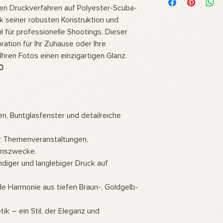
Unsere Bilder werden
n Druckverfahren auf Polyester-Scuba-
hochwertigem Polyest
k seiner robusten Konstruktion und
Stoff ist flexibel und
l für professionelle Shootings. Dieser
daher ideal für langl
ration für Ihr Zuhause oder Ihre
Fotoshootings und 
Wie reinigt man das 
Ihren Fotos einen einzigartigen Glanz.
Unsere Produkte kö
0
oder mit einem feuc
Wofür wird das Prod
Unsere Produkte sind
professionelle Studi
, Buntglasfenster und detailreiche
können auch als Wa
so ein ästhetisch a
Zuhause oder Büro s
ür Themenveranstaltungen,
Gemälde an die Wan
onszwecke.
hochauflösenden Bil
diger und langlebiger Druck auf
mithilfe künstlicher 
eine warme und natü
de Harmonie aus tiefen Braun-, Goldgelb-
Wie montiert man da
Für die Verwendung d
ik – ein Stil, der Eleganz und
ein Hintergrundstände
Hintergrundclips kön