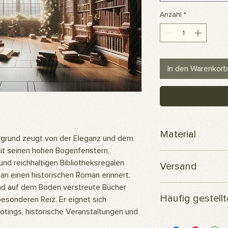
Anzahl
*
In den Warenkorb
Material
grund zeugt von der Eleganz und dem
Mit seinen hohen Bogenfenstern,
Scuba-Polyesterge
und reichhaltigen Bibliotheksregalen
Versand
 an einen historischen Roman erinnert.
und auf dem Boden verstreute Bücher
Ihre Bestellung wird
Häufig gestell
versendet.
esonderen Reiz. Er eignet sich
ings, historische Veranstaltungen und
Woraus besteht das 