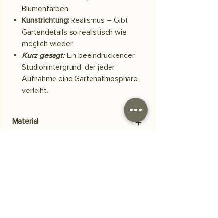
Blumenfarben.
Kunstrichtung:
Realismus – Gibt
Gartendetails so realistisch wie
möglich wieder.
Kurz gesagt:
Ein beeindruckender
Studiohintergrund, der jeder
Aufnahme eine Gartenatmosphäre
verleiht.
Material
Skuba-Polyestergewebe
Versand
Ihre Bestellung wird innerhalb von 3
Häufig gestellte Fragen
Werktagen versandt.
Woraus besteht das Produkt?
Unsere Motive werden auf