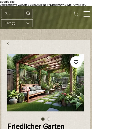
google-site-
verification=diZDfQffI8VBmUt2rHnbkYDIrcztmWKEWt5_Om4tH5U
TRY (₺)
Friedlicher Garten