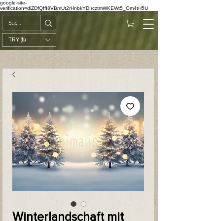
google-site-
verification=diZDfQffI8VBmUt2rHnbkYDIrcztmWKEWt5_Om4tH5U
TRY (₺)
Winterlandschaft mit