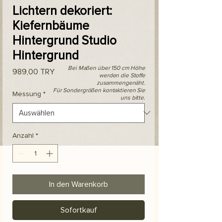
Lichtern dekoriert:
Kiefernbäume
Hintergrund Studio
Hintergrund
Bei Maßen über 150 cm Höhe
Preis
989,00 TRY
werden die Stoffe
zusammengenäht.
Für Sondergrößen kontaktieren Sie
Messung
*
uns bitte.
Anzahl
*
In den Warenkorb
Sofortkauf