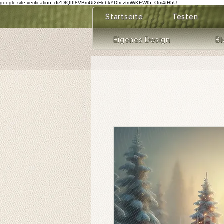
google-site-verification=diZDfQffI8VBmUt2rHnbkYDIrcztmWKEWt5_Om4tH5U
Startseite
Testen
Eigenes Design
Bl