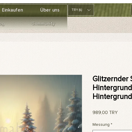
Einkaufen
Über uns
TRY (₺)
og
Community
Glitzernder
Hintergrund 
Hintergrund
Preis
989,00 TRY
Messung
*