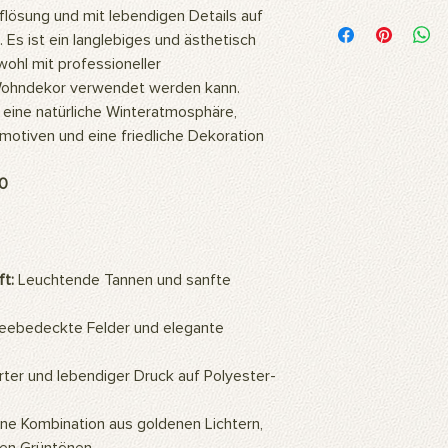
Woraus besteht das 
lösung und mit lebendigen Details auf
Unsere Bilder werden
 Es ist ein langlebiges und ästhetisch
hochwertigem Polyest
ohl mit professioneller
Stoff ist flexibel und
 Wohndekor verwendet werden kann.
daher ideal für langl
 eine natürliche Winteratmosphäre,
Fotoshootings und 
nmotiven und eine friedliche Dekoration
Wie reinigt man das 
Unsere Produkte kö
oder mit einem feuc
0
Wofür wird das Prod
Unsere Produkte sind
professionelle Studi
können auch als Wa
t:
Leuchtende Tannen und sanfte
so ein ästhetisch a
Zuhause oder Büro s
ebedeckte Felder und elegante
Gemälde an die Wan
hochauflösenden Bil
mithilfe künstlicher 
erter und lebendiger Druck auf Polyester-
eine warme und natü
Wie montiert man da
e Kombination aus goldenen Lichtern,
Für die Verwendung d