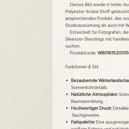
Dieses Bild wurde in hoher Auf
Polyester-Scuba-Stoff gedruckt.
ansprechendes Produkt, das sow
Studioausrüstung als auch mit
Entwickelt für Fotografen, die
Silvester-Shootings mit Familie
suchen.
Produktcode:
WB0161520015
Funktionen & Stil
Bezaubernde Winterlandschaf
Sonnenlichtdetails.
Natürliche Atmosphäre:
Schne
Baumanordnung.
Hochwertiger Druck:
Detailli
Tauchgewebe.
Farbpalette:
Eine ausgewogen