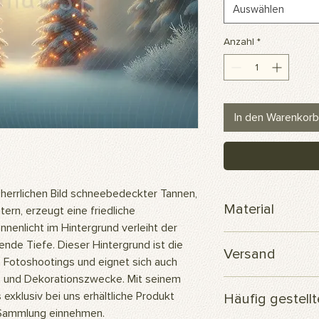
Auswählen
Anzahl
*
In den Warenkorb
errlichen Bild schneebedeckter Tannen,
Material
ern, erzeugt eine friedliche
nnenlicht im Hintergrund verleiht der
Scuba-Polyesterge
nde Tiefe. Dieser Hintergrund ist die
Versand
e Fotoshootings und eignet sich auch
te und Dekorationszwecke. Mit seinem
Ihre Bestellung wird
 exklusiv bei uns erhältliche Produkt
Häufig gestell
versendet.
r Sammlung einnehmen.