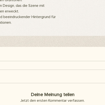
en Grüntönen.
ein Hintergrundstände
n Design, das die Szene mit
Hintergrundclips kön
ben erweckt.
befestigen. Sie kön
Klebeband oder Kleb
nd beeindruckender Hintergrund für
als Abdeckung an d
tionen.
Artikel sind separat 
enthalten.
Hier finden Sie alle h
Deine Meinung teilen
Jetzt den ersten Kommentar verfassen.