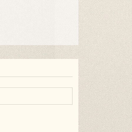
r benötigt. Mit speziellen
nen Sie ihn einfach am Ständer
nen auch doppelseitiges
estreifen verwenden, wenn Sie es
ie Wand hängen möchten. Diese
erhältlich und nicht im Lieferumfang
äufig gestellten Fragen.