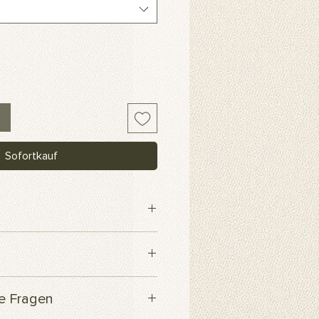
Sofortkauf
webe
 innerhalb von 3 Werktagen
te Fragen