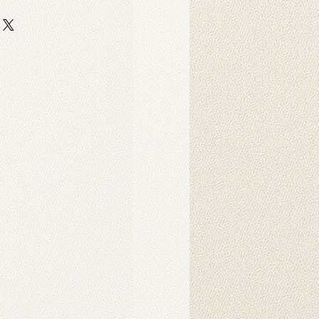
Produkt?
 auf strapazierfähigem,
er-Scuba-Stoff gedruckt. Dieser
 strapazierfähig und eignet sich
ebige Hintergrunddrucke für
Dekorationszwecke.
Produkt?
nnen in der Maschine gewaschen
hten Tuch abgewischt werden.
ukt verwendet?
 als Hintergründe für
o-Fotoshootings konzipiert. Sie
ndbehänge verwendet werden und
nsprechendes Ambiente in Ihrem
chaffen. Sie können auch als
d gehängt werden. Die
der auf unseren Produkten werden
Intelligenz erzeugt und schaffen
rliche Atmosphäre.
s Produkt?
es Hintergrunds wird in der Regel