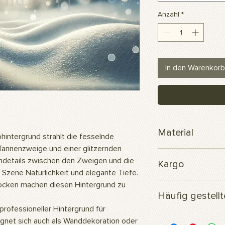
Anzahl
*
In den Warenkorb
Material
ntergrund strahlt die fesselnde
nnenzweige und einer glitzernden
Polyester-Scuba-Ge
details zwischen den Zweigen und die
Kargo
 Szene Natürlichkeit und elegante Tiefe.
locken machen diesen Hintergrund zu
Ihre Bestellung wird
Häufig gestell
versendet.
rofessioneller Hintergrund für
Woraus besteht das 
ignet sich auch als Wanddekoration oder