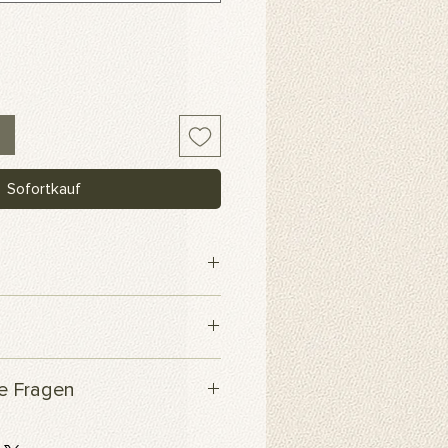
Sofortkauf
webe
 innerhalb von 3 Werktagen
te Fragen
Produkt?