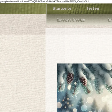
google-site-verification=diZDfQffI8VBmUt2rHnbkYDIrcztmWKEWt5_Om4tH5U
Startseite
Testen
Eigenes Design
Bl