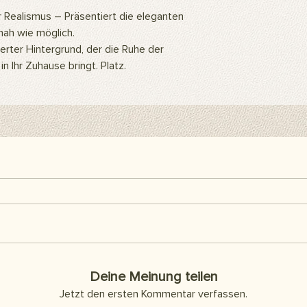
Wenn du es als Abd
r Realismus – Präsentiert die eleganten
möchtest, kannst du
snah wie möglich.
Klebestreifen verwen
nierter Hintergrund, der die Ruhe der
erhältlich und nicht 
n Ihr Zuhause bringt. Platz.
Hier klicken für alle 
Deine Meinung teilen
Jetzt den ersten Kommentar verfassen.