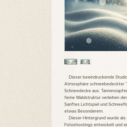
Dieser beeindruckende Studiohi
Atmosphäre schneebedeckter Ta
Schneedecke aus. Tannenzapfen
ferne Waldstruktur verleihen der
Sanftes Lichtspiel und Schneef
etwas Besonderem.
Dieser Hintergrund wurde als p
Fotoshootings entwickelt und e