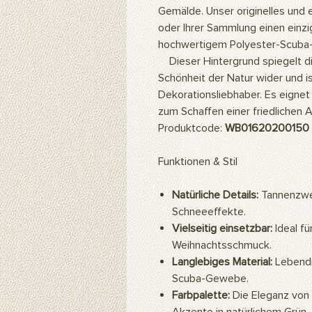
Gemälde. Unser originelles und 
oder Ihrer Sammlung einen einzig
hochwertigem Polyester-Scuba-
Dieser Hintergrund spiegelt di
Schönheit der Natur wider und i
Dekorationsliebhaber. Es eignet
zum Schaffen einer friedlichen
Produktcode:
WB01620200150
Funktionen & Stil
Natürliche Details:
Tannenzwei
Schneeeffekte.
Vielseitig einsetzbar:
Ideal fü
Weihnachtsschmuck.
Langlebiges Material:
Lebendi
Scuba-Gewebe.
Farbpalette:
Die Eleganz von 