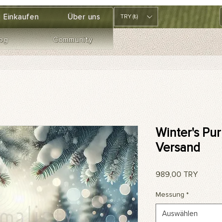
Einkaufen
Über uns
TRY (₺)
og
Community
Winter's Pur
Versand
Preis
989,00 TRY
Messung
*
Auswählen