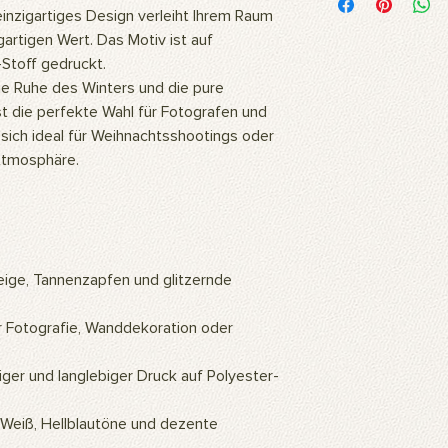
Unsere Motive werde
einzigartiges Design verleiht Ihrem Raum
hochwertigem Polyest
artigen Wert. Das Motiv ist auf
Stoff ist flexibel und
Stoff gedruckt.
daher ideal für den D
e Ruhe des Winters und die pure
Fotoshootings und 
Wie wird das Produkt
st die perfekte Wahl für Fotografen und
Unsere Produkte kö
 sich ideal für Weihnachtsshootings oder
oder mit einem feuc
 Atmosphäre.
Wofür wird das Prod
Unsere Produkte sind
professionelle Studi
können auch als Wa
Ihrer Wohn- oder Bür
Look zu verleihen. S
ge, Tannenzapfen und glitzernde
gehängt werden. Die
unseren Produkten we
r Fotografie, Wanddekoration oder
Intelligenz erstellt
warme und natürlich
ger und langlebiger Druck auf Polyester-
Wie wird das Produkt i
Zur Verwendung des H
Weiß, Hellblautöne und dezente
Hintergrundständer b
mit speziellen Hinte