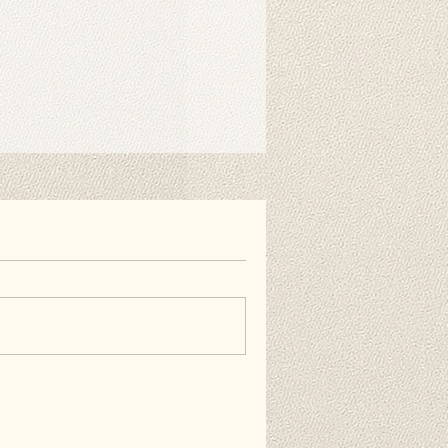
eckung an die Wand hängen
 doppelseitiges Klebeband oder
den. Diese Artikel sind separat
im Lieferumfang enthalten.
FAQs.