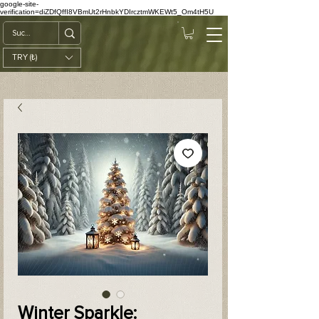
google-site-
verification=diZDfQffI8VBmUt2rHnbkYDIrcztmWKEWt5_Om4tH5U
TRY (₺)
Winter Sparkle: