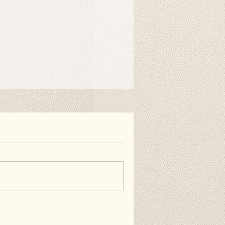
r benötigt. Mit speziellen
nen Sie ihn einfach am Ständer
nen auch doppelseitiges
estreifen verwenden, wenn Sie es
ie Wand hängen möchten. Diese
erhältlich und nicht im Lieferumfang
äufig gestellten Fragen.