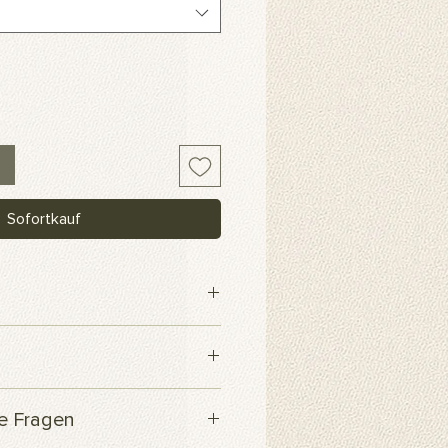
Sofortkauf
webe
 innerhalb von 3 Werktagen
te Fragen