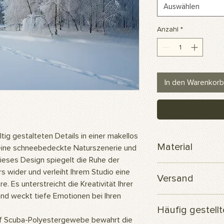
Auswählen
Anzahl
*
In den Warenkorb
ig gestalteten Details in einer makellos
Material
 eine schneebedeckte Naturszenerie und
ieses Design spiegelt die Ruhe der
Scuba-Polyesterge
s wider und verleiht Ihrem Studio eine
Versand
 Es unterstreicht die Kreativität Ihrer
nd weckt tiefe Emotionen bei Ihren
Ihre Bestellung wird
Häufig gestell
versendet.
 Scuba-Polyestergewebe bewahrt die