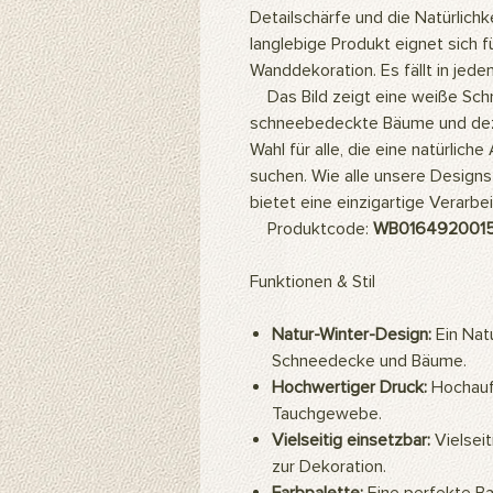
Detailschärfe und die Natürlich
langlebige Produkt eignet sich 
Wanddekoration. Es fällt in jed
Das Bild zeigt eine weiße Sch
schneebedeckte Bäume und deze
Wahl für alle, die eine natürlic
suchen. Wie alle unsere Designs 
bietet eine einzigartige Verarbe
Produktcode:
WB016492001
Funktionen & Stil
Natur-Winter-Design:
Ein Nat
Schneedecke und Bäume.
Hochwertiger Druck:
Hochaufl
Tauchgewebe.
Vielseitig einsetzbar:
Vielseit
zur Dekoration.