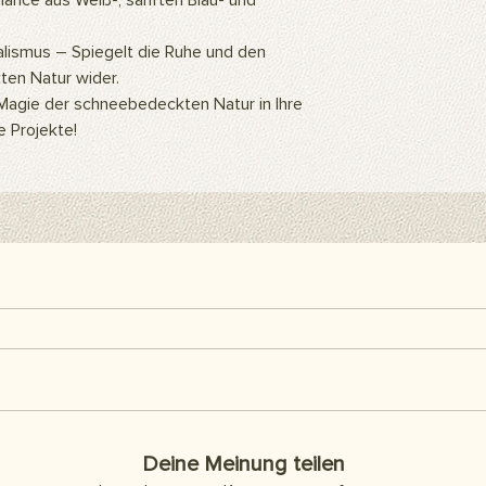
lance aus Weiß-, sanften Blau- und
ein Hintergrundstände
Hintergrundclips kön
alismus – Spiegelt die Ruhe und den
befestigen. Sie kön
Klebeband oder Kleb
en Natur wider.
als Abdeckung an d
 Magie der schneebedeckten Natur in Ihre
Artikel sind separat 
e Projekte!
enthalten.
Hier finden Sie alle h
Deine Meinung teilen