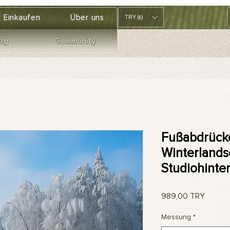
Einkaufen
Über uns
TRY (₺)
og
Community
Fußabdrück
Winterlands
Studiohinte
Preis
989,00 TRY
Messung
*