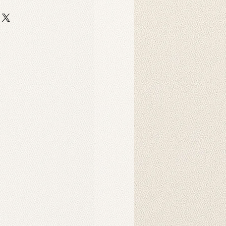
Produkt?
 auf strapazierfähigem,
er-Scuba-Stoff gedruckt. Dieser
 strapazierfähig und eignet sich
ebige Hintergrunddrucke für
Dekorationszwecke.
Produkt?
nnen in der Maschine gewaschen
hten Tuch abgewischt werden.
ukt verwendet?
 als Hintergründe für
o-Fotoshootings konzipiert. Sie
ndbehänge verwendet werden und
nsprechendes Ambiente in Ihrem
chaffen. Sie können auch als
d gehängt werden. Die
der auf unseren Produkten werden
Intelligenz erzeugt und schaffen
rliche Atmosphäre.
s Produkt?
es Hintergrunds wird in der Regel