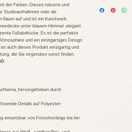
Woraus besteht das 
keit der Farben. Dieses robuste und
Unsere Bilder werden
für Studioaufnahmen oder als
hochwertigem Polyest
em Raum auf und ist ein Kunstwerk.
Stoff ist flexibel und
needecke unter blauem Himmel, elegant
daher ideal für langl
nte Fußabdrücke. Es ist die perfekte
Fotoshootings und 
he Atmosphäre und ein einzigartiges Design
Wie reinigt man das 
ist auch dieses Produkt einzigartig und
Unsere Produkte kö
oder mit einem feuc
itung, die Sie nirgendwo sonst finden.
Wofür wird das Prod
50
Unsere Produkte sind
professionelle Studi
können auch als Wa
so ein ästhetisch a
urthema, hervorgehoben durch
Zuhause oder Büro s
Gemälde an die Wan
hochauflösenden Bil
ösende Details auf Polyester-
mithilfe künstlicher 
eine warme und natü
ig einsetzbar, von Fotoshootings bis hin
Wie montiert man da
Für die Verwendung d