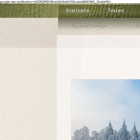
google-site-verification=diZDfQffI8VBmUt2rHnbkYDIrcztmWKEWt5_Om4tH5U
Startseite
Testen
Eigenes Design
Bl