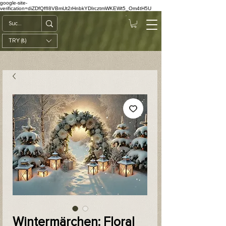
google-site-
verification=diZDfQffI8VBmUt2rHnbkYDIrcztmWKEWt5_Om4tH5U
TRY (₺)
Wintermärchen: Floral