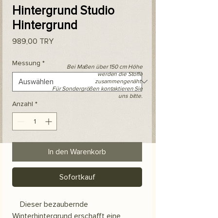
Hintergrund Studio
Hintergrund
Preis
989,00 TRY
Messung
*
Bei Maßen über 150 cm Höhe
werden die Stoffe
zusammengenäht.
Für Sondergrößen kontaktieren Sie
uns bitte.
Anzahl
*
In den Warenkorb
Sofortkauf
Dieser bezaubernde
Winterhintergrund erschafft eine