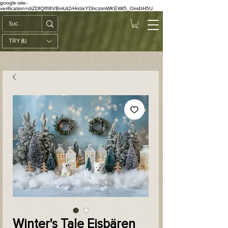
google-site-
verification=diZDfQffI8VBmUt2rHnbkYDIrcztmWKEWt5_Om4tH5U
TRY (₺)
Winter's Tale Eisbären