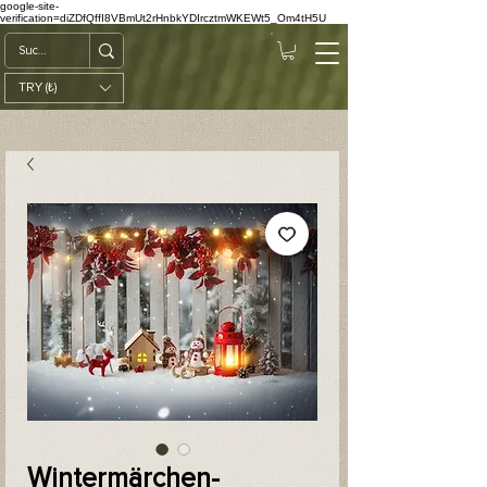
google-site-
verification=diZDfQffI8VBmUt2rHnbkYDIrcztmWKEWt5_Om4tH5U
TRY (₺)
Wintermärchen-