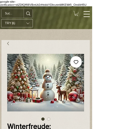
google-site-
verification=diZDfQffI8VBmUt2rHnbkYDIrcztmWKEWt5_Om4tH5U
TRY (₺)
Winterfreude: