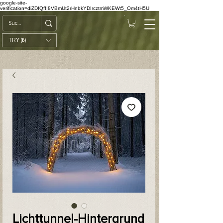
google-site-
verification=diZDfQffI8VBmUt2rHnbkYDIrcztmWKEWt5_Om4tH5U
TRY (₺)
Lichttunnel-Hintergrund