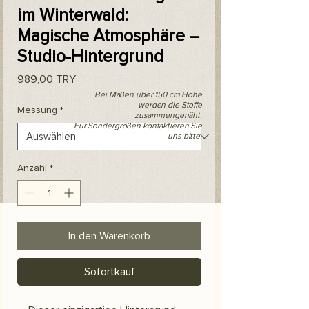
im Winterwald:
Magische Atmosphäre –
Studio-Hintergrund
Preis
989,00 TRY
Bei Maßen über 150 cm Höhe
werden die Stoffe
Messung
*
zusammengenäht.
Für Sondergrößen kontaktieren Sie
uns bitte.
Anzahl
*
In den Warenkorb
Sofortkauf