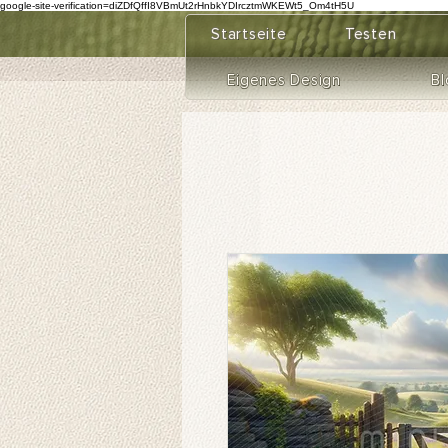
google-site-verification=diZDfQffI8VBmUt2rHnbkYDIrcztmWKEWt5_Om4tH5U
Startseite
Testen
Eigenes Design
Bl