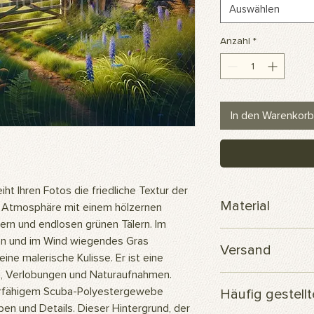
Auswählen
Anzahl
*
In den Warenkorb
t Ihren Fotos die friedliche Textur der
Material
he Atmosphäre mit einem hölzernen
rn und endlosen grünen Tälern. Im
Scuba-Polyesterge
n und im Wind wiegendes Gras
Versand
ine malerische Kulisse. Er ist eine
en, Verlobungen und Naturaufnahmen.
Ihre Bestellung wird
rfähigem Scuba-Polyestergewebe
Häufig gestell
versendet.
ben und Details. Dieser Hintergrund, der