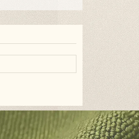
r benötigt. Mit speziellen
nen Sie ihn einfach am Ständer
nen auch doppelseitiges
estreifen verwenden, wenn Sie es
ie Wand hängen möchten. Diese
erhältlich und nicht im Lieferumfang
äufig gestellten Fragen.