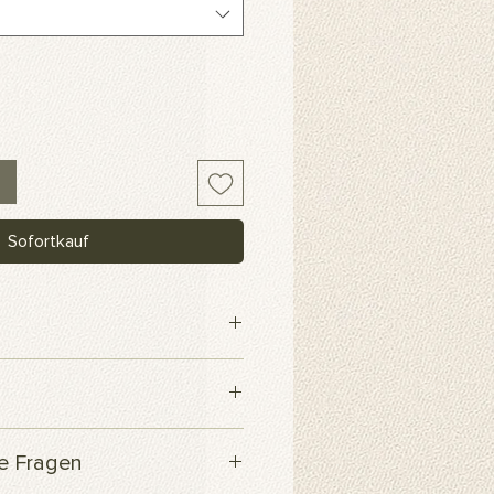
Sofortkauf
webe
 innerhalb von 3 Werktagen
te Fragen