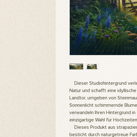
Dieser Studiohintergrund verleih
Natur und schafft eine idyllisc
Landtor, umgeben von Steinmaue
Sonnenlicht schimmernde Blume
verwandeln Ihren Hintergrund in e
einzigartige Wahl für Hochzeit
Dieses Produkt aus strapazie
besticht durch naturgetreue Far