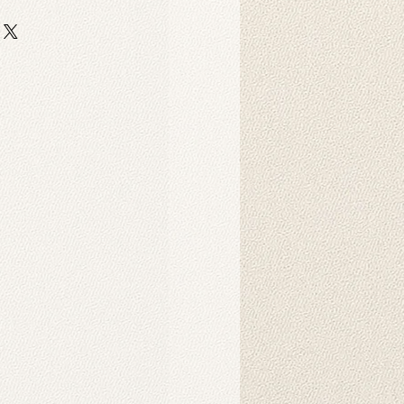
Produkt?
 auf strapazierfähigem,
er-Scuba-Stoff gedruckt. Dieser
 strapazierfähig und eignet sich
ebige Hintergrunddrucke für
Dekorationszwecke.
Produkt?
nnen in der Maschine gewaschen
hten Tuch abgewischt werden.
ukt verwendet?
 als Hintergründe für
o-Fotoshootings konzipiert. Sie
ndbehänge verwendet werden und
nsprechendes Ambiente in Ihrem
chaffen. Sie können auch als
d gehängt werden. Die
der auf unseren Produkten werden
Intelligenz erzeugt und schaffen
rliche Atmosphäre.
s Produkt?
es Hintergrunds wird in der Regel