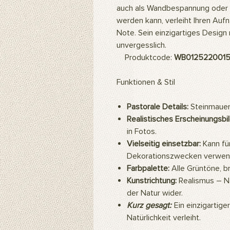
auch als Wandbespannung oder
werden kann, verleiht Ihren Au
Note. Sein einzigartiges Design
unvergesslich.
Produktcode:
WB012522001
Funktionen & Stil
Pastorale Details:
Steinmauer,
Realistisches Erscheinungsbil
in Fotos.
Vielseitig einsetzbar:
Kann fü
Dekorationszwecken verwen
Farbpalette:
Alle Grüntöne, b
Kunstrichtung:
Realismus – Na
der Natur wider.
Kurz gesagt:
Ein einzigartige
Natürlichkeit verleiht.