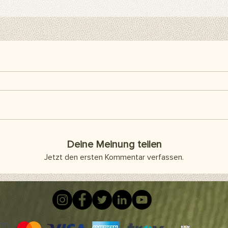
ein Hintergrundstände
Hintergrundclips kön
befestigen. Sie kön
Klebeband oder Kleb
als Abdeckung an d
Artikel sind separat 
enthalten.
Hier finden Sie alle h
Deine Meinung teilen
Jetzt den ersten Kommentar verfassen.