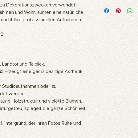
Woraus besteht das 
 zu Dekorationszwecken verwendet
Unsere Bilder werden
fnahmen und Wohnräumen eine natürliche
hochwertigem Polyest
 macht Ihre professionellen Aufnahmen
Stoff ist flexibel und
daher ideal für langl
50
Fotoshootings und 
Wie reinigt man das 
Unsere Produkte kö
oder mit einem feuc
Wofür wird das Prod
 Landtor und Talblick.
Unsere Produkte sind
d:
Erzeugt eine gemäldeartige Ästhetik
professionelle Studi
können auch als Wa
r Studioaufnahmen oder zu
so ein ästhetisch a
det werden.
Zuhause oder Büro s
raune Holzstruktur und violette Blumen.
Gemälde an die Wan
hochauflösenden Bil
turgetreu, spiegelt die ganze Schönheit
mithilfe künstlicher 
eine warme und natü
r Hintergrund, der Ihren Fotos Ruhe und
Wie montiert man da
Für die Verwendung d