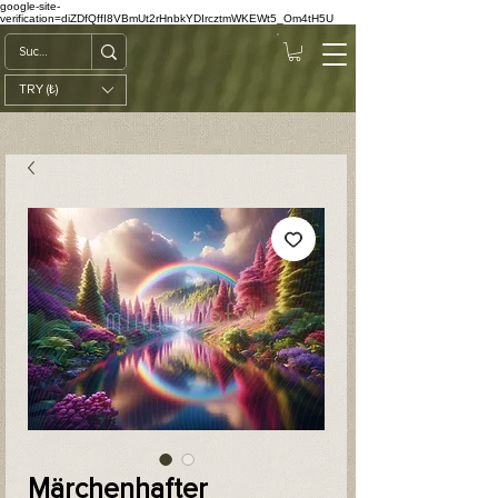
google-site-
verification=diZDfQffI8VBmUt2rHnbkYDIrcztmWKEWt5_Om4tH5U
TRY (₺)
Märchenhafter