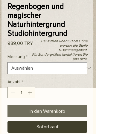
Regenbogen und
magischer
Naturhintergrund
Studiohintergrund
Bei Maßen über 150 cm Höhe
Preis
989,00 TRY
werden die Stoffe
zusammengenäht.
Für Sondergrößen kontaktieren Sie
Messung
*
uns bitte.
Anzahl
*
In den Warenkorb
Sofortkauf