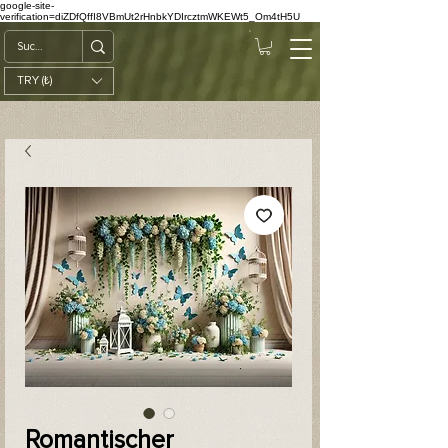
google-site-
verification=diZDfQffI8VBmUt2rHnbkYDIrcztmWKEWt5_Om4tH5U
TRY (₺)
Romantischer