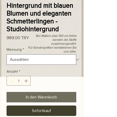
Hintergrund mit blauen
Blumen und eleganten
Schmetterlingen -
Studiohintergrund
Bei Maßen über 150 cm Höhe
Preis
989,00 TRY
werden die Stoffe
zusammengenäht.
Für Sondergrößen kontaktieren Sie
Messung
*
uns bitte.
Anzahl
*
In den Warenkorb
Sofortkauf