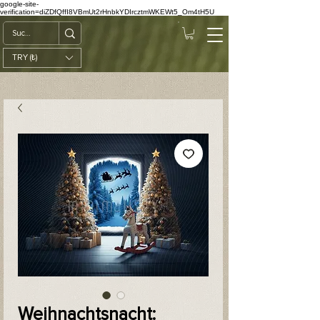
google-site-
verification=diZDfQffI8VBmUt2rHnbkYDIrcztmWKEWt5_Om4tH5U
TRY (₺)
Weihnachtsnacht: