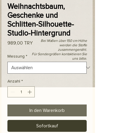
Weihnachtsbaum,
Geschenke und
Schlitten-Silhouette-
Studio-Hintergrund
Bei Maßen über 150 cm Höhe
Preis
989,00 TRY
werden die Stoffe
zusammengenäht.
Für Sondergrößen kontaktieren Sie
Messung
*
uns bitte.
Anzahl
*
In den Warenkorb
Sofortkauf