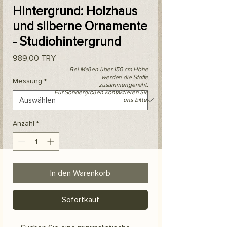
Hintergrund: Holzhaus
und silberne Ornamente
- Studiohintergrund
Preis
989,00 TRY
Bei Maßen über 150 cm Höhe
werden die Stoffe
Messung
*
zusammengenäht.
Für Sondergrößen kontaktieren Sie
uns bitte.
Anzahl
*
In den Warenkorb
Sofortkauf