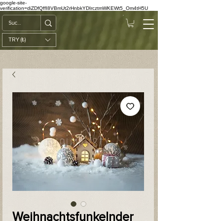
google-site-
verification=diZDfQffI8VBmUt2rHnbkYDIrcztmWKEWt5_Om4tH5U
TRY (₺)
Weihnachtsfunkelnder