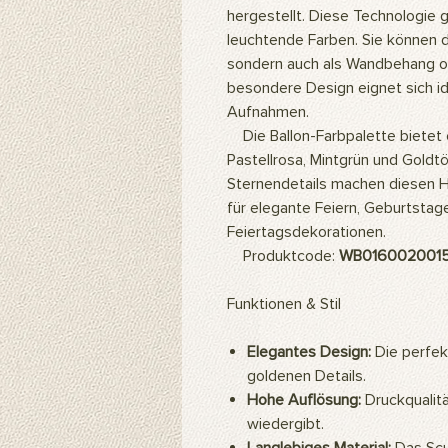
hergestellt. Diese Technologie 
leuchtende Farben. Sie können da
sondern auch als Wandbehang 
besondere Design eignet sich id
Aufnahmen.
Die Ballon-Farbpalette bietet 
Pastellrosa, Mintgrün und Gold
Sternendetails machen diesen Hi
für elegante Feiern, Geburtsta
Feiertagsdekorationen.
Produktcode:
WB016002001
Funktionen & Stil
Elegantes Design:
Die perfek
goldenen Details.
Hohe Auflösung:
Druckqualität
wiedergibt.