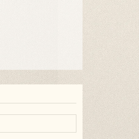
r benötigt. Mit speziellen
nen Sie ihn einfach am Ständer
nen auch doppelseitiges
estreifen verwenden, wenn Sie es
ie Wand hängen möchten. Diese
erhältlich und nicht im Lieferumfang
äufig gestellten Fragen.