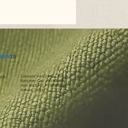
eti.
Zübeyde Hanım Mah., Sebze
Bahçeleri Cad., Sel Nikel İş
Hanı No:11 Flat:47 Altındağ /
Ankara, Türkei