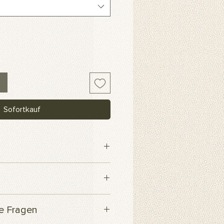
Sofortkauf
webe
 innerhalb von 3 Werktagen
te Fragen