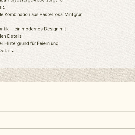
ba-Polyestergewebe sorgt für
ein Hintergrundstände
it.
Hintergrundclips kön
de Kombination aus Pastellrosa, Mintgrün
befestigen. Sie kön
Klebeband oder Kleb
als Abdeckung an d
tik – ein modernes Design mit
Artikel sind separat 
en Details.
enthalten.
r Hintergrund für Feiern und
Hier finden Sie alle h
etails.