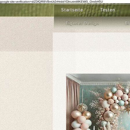
google-site-verification=diZDfQffI8VBmUt2rHnbkYDIrcztmWKEWt5_Om4tH5U
Startseite
Testen
Eigenes Design
Bl