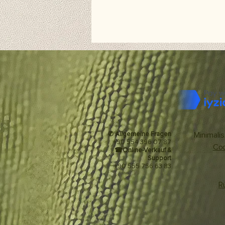
✆ Allgemeine Fragen
Minimalis
+90 554 396 07 87
Coo
☎
Online-Verkauf &
Support
+90 555 756 63 83
R