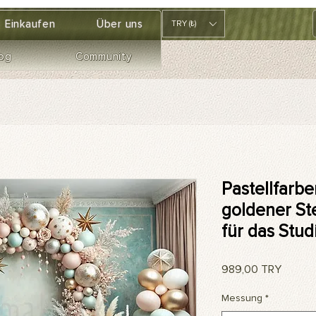
Einkaufen
Über uns
TRY (₺)
og
Community
Pastellfarbe
goldener St
für das Stud
Preis
989,00 TRY
Messung
*