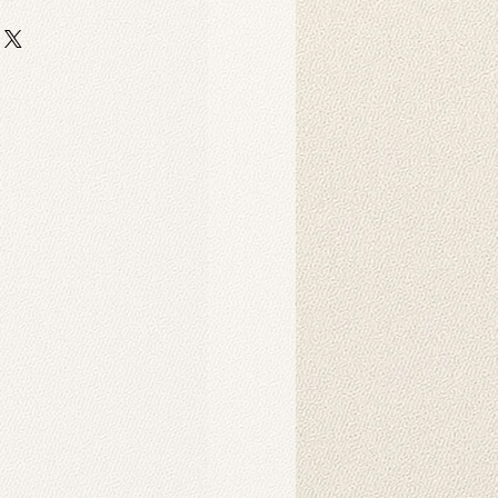
Produkt?
 auf strapazierfähigem,
er-Scuba-Stoff gedruckt. Dieser
 strapazierfähig und eignet sich
ebige Hintergrunddrucke für
Dekorationszwecke.
Produkt?
nnen in der Maschine gewaschen
hten Tuch abgewischt werden.
ukt verwendet?
 als Hintergründe für
o-Fotoshootings konzipiert. Sie
ndbehänge verwendet werden und
nsprechendes Ambiente in Ihrem
chaffen. Sie können auch als
d gehängt werden. Die
der auf unseren Produkten werden
Intelligenz erzeugt und schaffen
rliche Atmosphäre.
s Produkt?
es Hintergrunds wird in der Regel