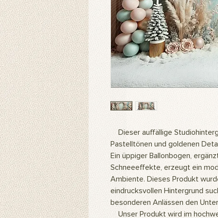
Dieser auffällige Studiohinterg
Pastelltönen und goldenen Detai
Ein üppiger Ballonbogen, ergänz
Schneeeffekte, erzeugt ein mod
Ambiente. Dieses Produkt wurde s
eindrucksvollen Hintergrund su
besonderen Anlässen den Unte
Unser Produkt wird im hochwer