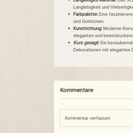
Langlebiges Material:
Das Scu
Langlebigkeit und Vielseitigke
Farbpalette:
Eine faszinieren
und Goldtönen.
Kunstrichtung:
Moderne Roman
eleganten und beeindruckend
Kurz gesagt:
Ein bezaubernde
Dekorationen mit eleganten D
Kommentare
Kommentar verfassen