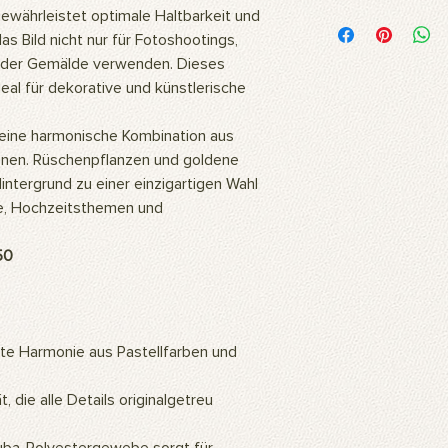
Woraus besteht das 
gewährleistet optimale Haltbarkeit und
Unsere Bilder werden
s Bild nicht nur für Fotoshootings,
hochwertigem Polyest
oder Gemälde verwenden. Dieses
Stoff ist flexibel und
eal für dekorative und künstlerische
daher ideal für langl
Fotoshootings und 
eine harmonische Kombination aus
Wie reinigt man das 
tönen. Rüschenpflanzen und goldene
Unsere Produkte kö
oder mit einem feuc
ntergrund zu einer einzigartigen Wahl
Wofür wird das Prod
ge, Hochzeitsthemen und
Unsere Produkte sind
professionelle Studi
50
können auch als Wa
so ein ästhetisch a
Zuhause oder Büro s
Gemälde an die Wan
hochauflösenden Bil
te Harmonie aus Pastellfarben und
mithilfe künstlicher 
eine warme und natü
, die alle Details originalgetreu
Wie montiert man da
Für die Verwendung d