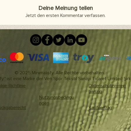
Deine Meinung teilen
Jetzt den ersten Kommentar verfassen.
© 2025 Minimalisfy. Alle Rechte vorbehalten.
fy™ ist eine Marke der Ven Spor Tekstil Sanayi Ticaret Limited Şirk
kie-Richtlinie
Datenschutzverein
barung
Nutzungsbedingu
ngen
ückgaberecht
Kaufvertrag