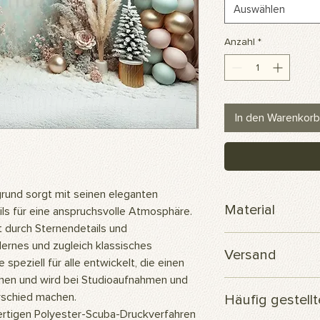
Auswählen
Anzahl
*
In den Warenkorb
rund sorgt mit seinen eleganten
Material
ls für eine anspruchsvolle Atmosphäre.
t durch Sternendetails und
Scuba-Polyesterge
ernes und zugleich klassisches
Versand
peziell für alle entwickelt, die einen
chen und wird bei Studioaufnahmen und
Ihre Bestellung wird
rschied machen.
Häufig gestell
versendet.
tigen Polyester-Scuba-Druckverfahren