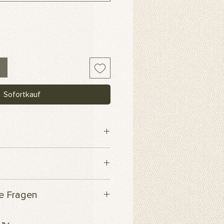
Sofortkauf
webe
 innerhalb von 3 Werktagen
te Fragen
Produkt?