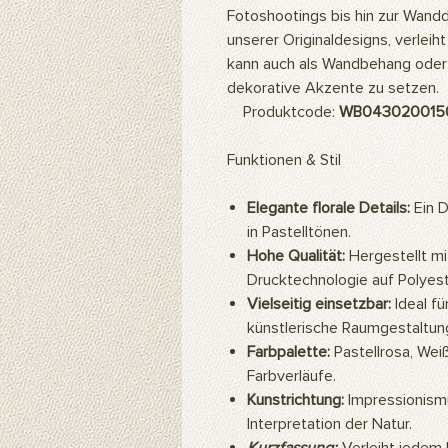
Fotoshootings bis hin zur Wandd
unserer Originaldesigns, verlei
kann auch als Wandbehang ode
dekorative Akzente zu setzen.
Produktcode:
WB043020015
Funktionen & Stil
Elegante florale Details:
Ein D
in Pastelltönen.
Hohe Qualität:
Hergestellt mit
Drucktechnologie auf Polyest
Vielseitig einsetzbar:
Ideal f
künstlerische Raumgestaltun
Farbpalette:
Pastellrosa, Wei
Farbverläufe.
Kunstrichtung:
Impressionismu
Interpretation der Natur.