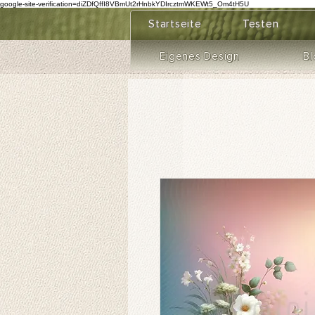
google-site-verification=diZDfQffI8VBmUt2rHnbkYDIrcztmWKEWt5_Om4tH5U
Startseite
Testen
Eigenes Design
Bl