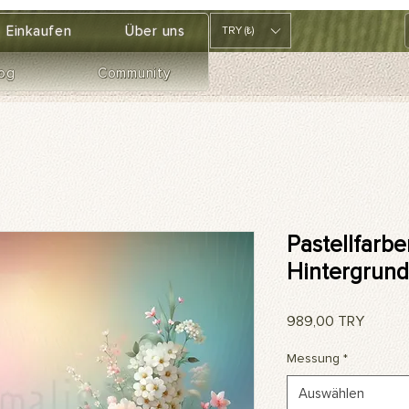
Einkaufen
Über uns
TRY (₺)
og
Community
Pastellfarb
Hintergrund
Preis
989,00 TRY
Messung
*
Auswählen