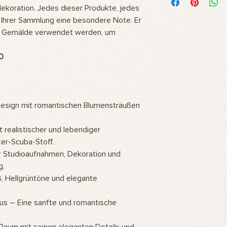
Unsere Bilder werden
ekoration. Jedes dieser Produkte, jedes
hochwertigem Polyest
ht Ihrer Sammlung eine besondere Note. Er
Stoff ist flexibel und
r Gemälde verwendet werden, um
daher ideal für langl
Fotoshootings und 
Wie reinigt man das 
0
Unsere Produkte kö
oder mit einem feuc
Wofür wird das Prod
Unsere Produkte sind
esign mit romantischen Blumensträußen
professionelle Studi
können auch als Wa
 realistischer und lebendiger
so ein ästhetisch a
Zuhause oder Büro s
er-Scuba-Stoff.
Gemälde an die Wan
ür Studioaufnahmen, Dekoration und
hochauflösenden Bil
g.
mithilfe künstlicher 
ß, Hellgrüntöne und elegante
eine warme und natü
Wie montiert man da
s – Eine sanfte und romantische
Für die Verwendung d
ein Hintergrundstände
Hintergrundclips kön