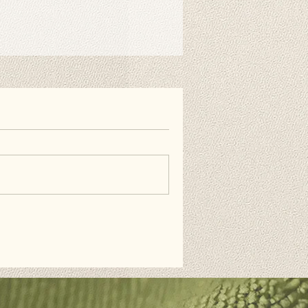
nen auch doppelseitiges
estreifen verwenden, wenn Sie es
ie Wand hängen möchten. Diese
erhältlich und nicht im Lieferumfang
äufig gestellten Fragen.