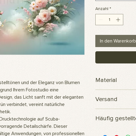
Anzahl
*
In den Warenkorb
Material
telltönen und der Eleganz von Blumen
rgrund Ihrem Fotostudio eine
Scuba-Polyesterge
sign, das Licht sanft mit der eleganten
Versand
n verbindet, vereint natürliche
hetik.
Ihre Bestellung wird
Häufig gestell
versendet.
Drucktechnologie auf Scuba-
vorragende Detailschärfe. Dieser
Woraus besteht das 
lfältige Anwendungen, von professionellen