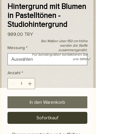
Hintergrund mit Blumen
in Pastelltönen -
Studiohintergrund
Preis
989,00 TRY
Bei Maßen über 150 cm Höhe
werden die Stoffe
Messung
*
zusammengenäht.
Für Sondergrößen kontaktieren Sie
uns bitte.
Anzahl
*
In den Warenkorb
Sofortkauf