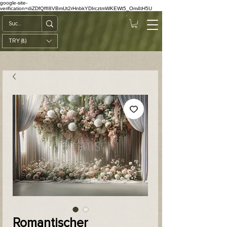
google-site-
verification=diZDfQffI8VBmUt2rHnbkYDIrcztmWKEWt5_Om4tH5U
TRY (₺)
Romantischer