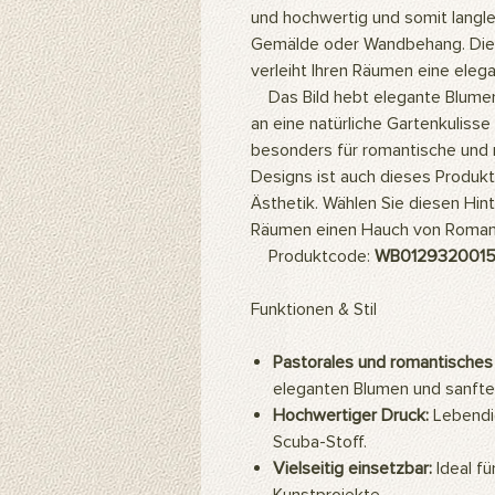
und hochwertig und somit langleb
Gemälde oder Wandbehang. Die 
verleiht Ihren Räumen eine eleg
Das Bild hebt elegante Blumen 
an eine natürliche Gartenkulisse
besonders für romantische und n
Designs ist auch dieses Produkt 
Ästhetik. Wählen Sie diesen Hin
Räumen einen Hauch von Romanti
Produktcode:
WB012932001
Funktionen & Stil
Pastorales und romantisches
eleganten Blumen und sanfte
Hochwertiger Druck:
Lebendig
Scuba-Stoff.
Vielseitig einsetzbar:
Ideal f