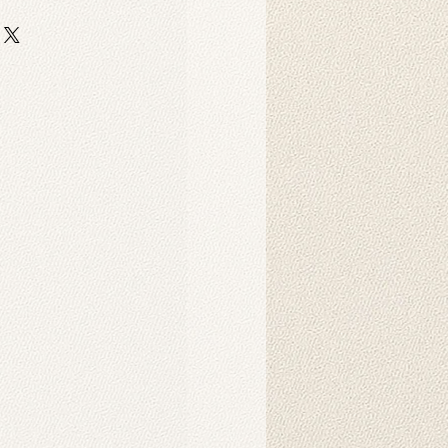
Produkt?
 auf strapazierfähigem,
er-Scuba-Stoff gedruckt. Dieser
 strapazierfähig und eignet sich
ebige Hintergrunddrucke für
Dekorationszwecke.
Produkt?
nnen in der Maschine gewaschen
hten Tuch abgewischt werden.
ukt verwendet?
 als Hintergründe für
o-Fotoshootings konzipiert. Sie
ndbehänge verwendet werden und
nsprechendes Ambiente in Ihrem
chaffen. Sie können auch als
d gehängt werden. Die
der auf unseren Produkten werden
Intelligenz erzeugt und schaffen
rliche Atmosphäre.
s Produkt?
es Hintergrunds wird in der Regel