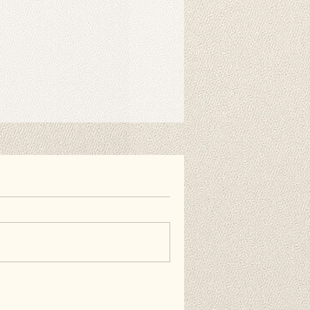
r benötigt. Mit speziellen
nen Sie ihn einfach am Ständer
nen auch doppelseitiges
estreifen verwenden, wenn Sie es
ie Wand hängen möchten. Diese
erhältlich und nicht im Lieferumfang
äufig gestellten Fragen.