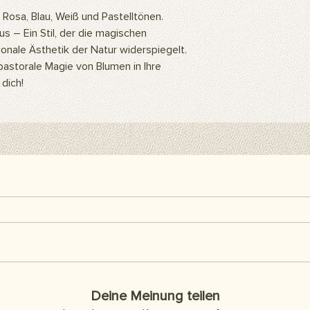
ein Hintergrundstände
Rosa, Blau, Weiß und Pastelltönen.
Hintergrundclips kön
s – Ein Stil, der die magischen
befestigen. Sie kön
Klebeband oder Kleb
nale Ästhetik der Natur widerspiegelt.
als Abdeckung an d
pastorale Magie von Blumen in Ihre
Artikel sind separat 
dich!
enthalten.
Hier finden Sie alle h
Deine Meinung teilen