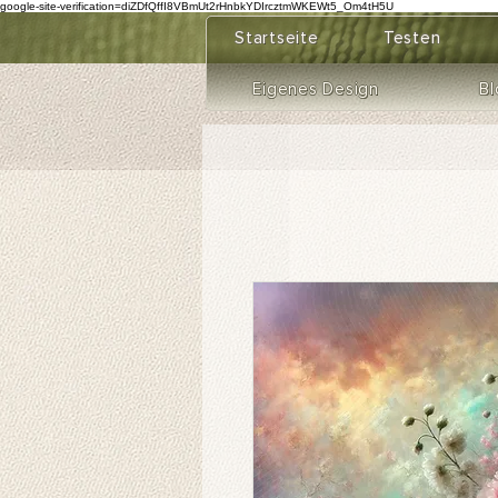
google-site-verification=diZDfQffI8VBmUt2rHnbkYDIrcztmWKEWt5_Om4tH5U
Startseite
Testen
Eigenes Design
Bl