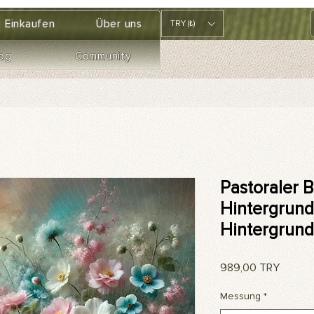
Einkaufen
Über uns
TRY (₺)
og
Community
Pastoraler 
Hintergrund
Hintergrund
Preis
989,00 TRY
Messung
*