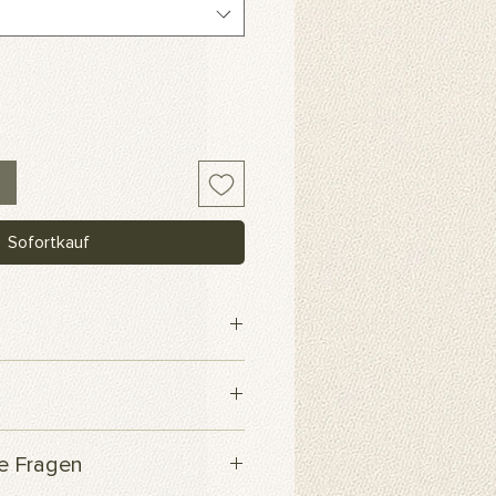
Sofortkauf
webe
 innerhalb von 3 Werktagen
te Fragen