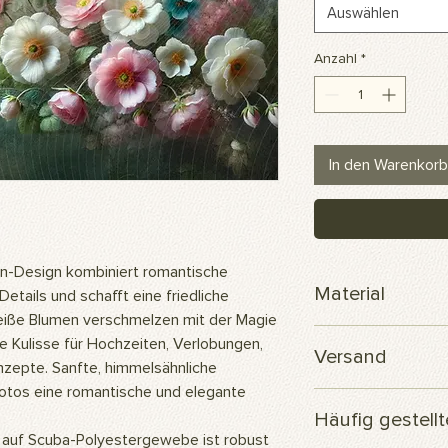
Auswählen
Anzahl
*
In den Warenkorb
n-Design kombiniert romantische
Material
Details und schafft eine friedliche
eiße Blumen verschmelzen mit der Magie
Scuba-Polyesterge
te Kulisse für Hochzeiten, Verlobungen,
Versand
nzepte. Sanfte, himmelsähnliche
Fotos eine romantische und elegante
Ihre Bestellung wird
Häufig gestell
versendet.
auf Scuba-Polyestergewebe ist robust