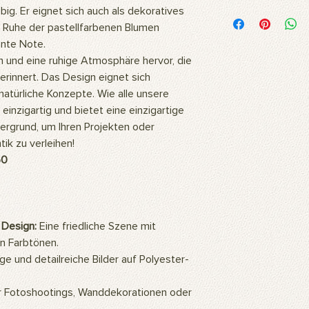
Woraus besteht das 
ig. Er eignet sich auch als dekoratives
Unsere Bilder werden
Ruhe der pastellfarbenen Blumen
hochwertigem Polyest
ante Note.
Stoff ist flexibel und
und eine ruhige Atmosphäre hervor, die
daher ideal für langl
 erinnert. Das Design eignet sich
Fotoshootings und 
atürliche Konzepte. Wie alle unsere
Wie reinigt man das 
einzigartig und bietet eine einzigartige
Unsere Produkte kö
oder mit einem feuc
tergrund, um Ihren Projekten oder
Wofür wird das Prod
k zu verleihen!
Unsere Produkte sind
50
professionelle Studi
können auch als Wa
so ein ästhetisch a
Zuhause oder Büro s
 Design:
Eine friedliche Szene mit
Gemälde an die Wan
hochauflösenden Bil
n Farbtönen.
mithilfe künstlicher 
e und detailreiche Bilder auf Polyester-
eine warme und natü
Wie montiert man da
ür Fotoshootings, Wanddekorationen oder
Für die Verwendung d