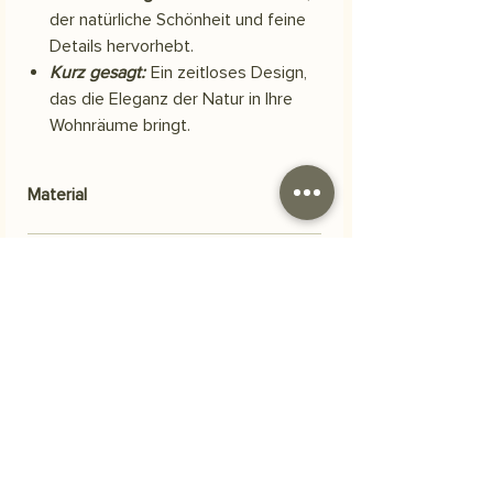
der natürliche Schönheit und feine
Details hervorhebt.
Kurz gesagt:
Ein zeitloses Design,
das die Eleganz der Natur in Ihre
Wohnräume bringt.
Material
Skuba Polyestergewebe für Hintergründe
Versand
Ihre Bestellung wird innerhalb von 3
Häufig gestellte Fragen
Werktagen versendet.
Woraus besteht das Produkt?
Unsere Motive werden auf
strapazierfähigem, hochwertigem
Polyester-Scuba-Stoff gedruckt. Dieser
Stoff ist elastisch und strapazierfähig und