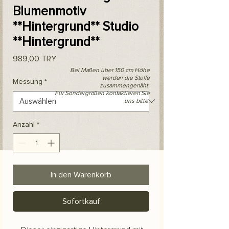
Blumenmotiv
**Hintergrund** Studio
**Hintergrund**
Preis
989,00 TRY
Bei Maßen über 150 cm Höhe
werden die Stoffe
Messung
*
zusammengenäht.
Für Sondergrößen kontaktieren Sie
uns bitte.
Anzahl
*
In den Warenkorb
Sofortkauf