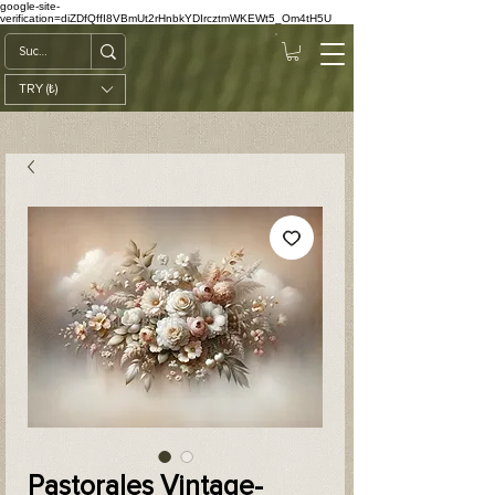
google-site-
verification=diZDfQffI8VBmUt2rHnbkYDIrcztmWKEWt5_Om4tH5U
TRY (₺)
Pastorales Vintage-