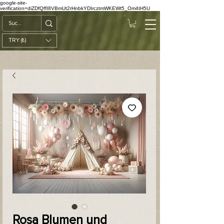
google-site-
verification=diZDfQffI8VBmUt2rHnbkYDIrcztmWKEWt5_Om4tH5U
TRY (₺)
Rosa Blumen und