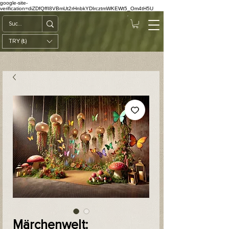
google-site-
verification=diZDfQffI8VBmUt2rHnbkYDIrcztmWKEWt5_Om4tH5U
TRY (₺)
Märchenwelt: